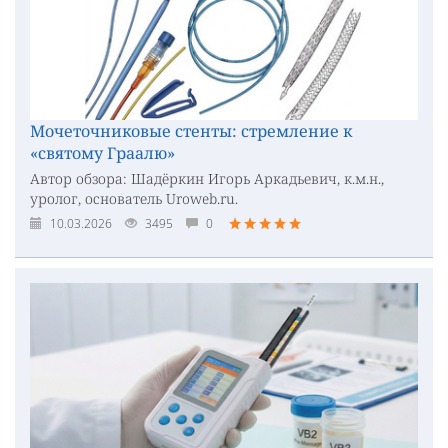
Мочеточниковые стенты: стремление к
«святому Граалю»
Автор обзора: Шадёркин Игорь Аркадьевич, к.м.н.,
уролог, основатель Uroweb.ru.
10.03.2026
3495
0