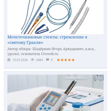
Мочеточниковые стенты: стремление к
«святому Граалю»
Автор обзора: Шадёркин Игорь Аркадьевич, к.м.н.,
уролог, основатель Uroweb.ru.
10.03.2026
3484
0