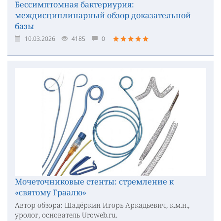
Бессимптомная бактериурия:
междисциплинарный обзор доказательной
базы
10.03.2026
4185
0
Мочеточниковые стенты: стремление к
«святому Граалю»
Автор обзора: Шадёркин Игорь Аркадьевич, к.м.н.,
уролог, основатель Uroweb.ru.