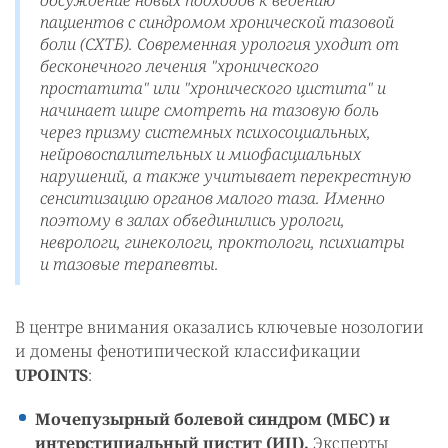
обсуждение новых подходов к ведению
пациентов с синдромом хронической тазовой
боли (СХТБ). Современная урология уходит от
бесконечного лечения "хронического
простатита" или "хронического цистита" и
начинает шире смотреть на тазовую боль
через призму системных психосоциальных,
нейровоспалительных и миофасциальных
нарушений, а также учитывает перекрестную
сенситизацию органов малого таза. Именно
поэтому в залах объединились урологи,
неврологи, гинекологи, проктологи, психиатры
и тазовые терапевты.
В центре внимания оказались ключевые нозологии
и домены фенотипической классификации
UPOINTS
:
Мочепузырный болевой синдром (МБС) и
интерстициальный цистит (ИЦ).
Эксперты