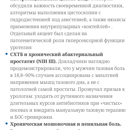
обсудили важность своевременной диагностики,
алгоритмы выполнения цистоскопии с
гидродистензией под анестезией, а также нюансы
применения внутрипузырных «коктейлей» .
Отдельный акцент был сделан на
патогенетической роли гиперсенсорной функции
уротелия
СХТБ и хронический абактериальный
простатит (NIH III).
Докладчики наглядно
продемонстрировали, что у мужчин тазовая боль
в 18,8–90% случаев ассоциирована с миалгией
напряжения мышц тазового дна, а не с
патологией самой простаты. Прозвучал призыв к
урологам: уходить от рутинного назначения
длительных курсов антибиотиков при «чистых»
посевах и внедрять мануальную тазовую терапию
и БОС-тренировки.
Хроническая мошоночная и пенильная боль.