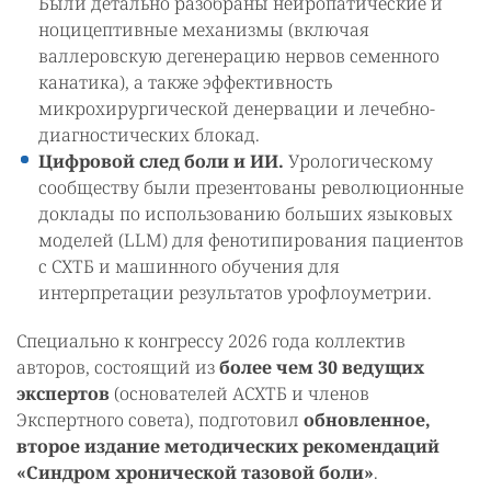
Были детально разобраны нейропатические и
ноцицептивные механизмы (включая
валлеровскую дегенерацию нервов семенного
канатика), а также эффективность
микрохирургической денервации и лечебно-
диагностических блокад.
Цифровой след боли и ИИ.
Урологическому
сообществу были презентованы революционные
доклады по использованию больших языковых
моделей (LLM) для фенотипирования пациентов
с СХТБ и машинного обучения для
интерпретации результатов урофлоуметрии.
Специально к конгрессу 2026 года коллектив
авторов, состоящий из
более чем 30 ведущих
экспертов
(основателей АСХТБ и членов
Экспертного совета), подготовил
обновленное,
второе издание методических рекомендаций
«Синдром хронической тазовой боли»
.