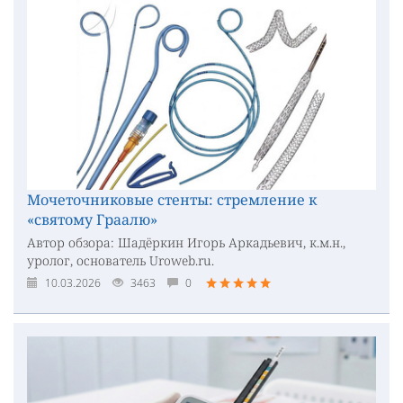
Мочеточниковые стенты: стремление к
«святому Граалю»
Автор обзора: Шадёркин Игорь Аркадьевич, к.м.н.,
уролог, основатель Uroweb.ru.
10.03.2026
3463
0