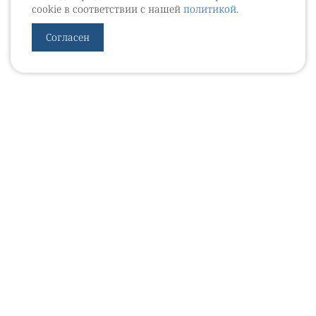
cookie в соответствии с нашей
политикой
.
Согласен
УРОВЕБ
УРОЛОГИЧЕСКИЙ ИНФОРМАЦИОННЫЙ ПОРТАЛ
© 2002 - 2026
МЕДИАКИТ 2023
Контакты
Подписаться на рассылку