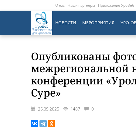
О нас
Наши партнеры
Приложение УроВеб
НОВОСТИ
МЕРОПРИЯТИЯ
УРО-О
Экосистема
для урологов
Опубликованы фото
межрегиональной 
конференции «Урол
Суре»
26.05.2025
1487
0