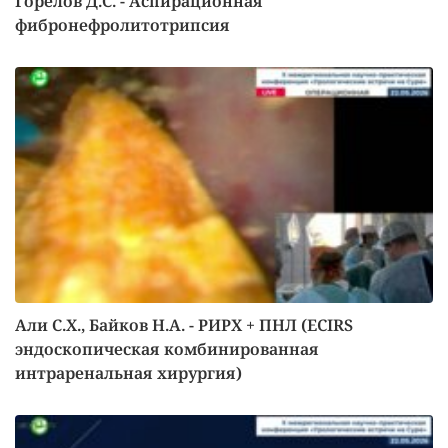
Горелов Д.С. - Аспирационная
фибронефролитотрипсия
Али С.Х., Байков Н.А. - РИРХ + ПНЛ (ECIRS
эндоскопическая комбинированная
интраренальная хирургия)