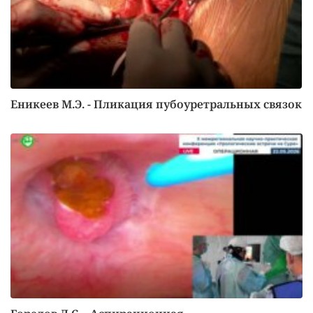
Еникеев М.Э. - Пликация пубоуретральных связок