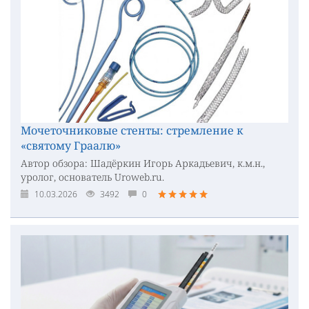
Мочеточниковые стенты: стремление к
«святому Граалю»
Автор обзора: Шадёркин Игорь Аркадьевич, к.м.н.,
уролог, основатель Uroweb.ru.
10.03.2026
3492
0