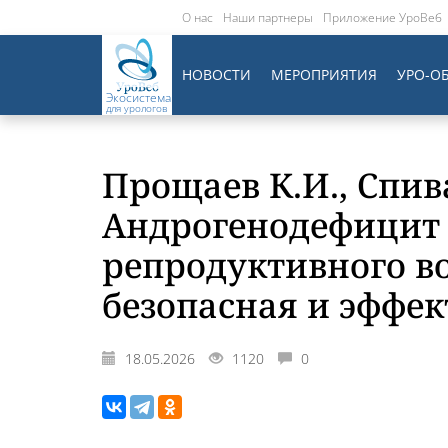
О нас
Наши партнеры
Приложение УроВеб
НОВОСТИ
МЕРОПРИЯТИЯ
УРО-О
Экосистема
для урологов
Прощаев К.И., Спива
Андрогенодефицит
репродуктивного во
безопасная и эффе
18.05.2026
1120
0