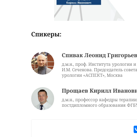
Спикеры:
Спивак Леонид Григорье
д.м.н., проф. Института урологии
И.М. Сеченова. Председатель сове
урологии «АСПЕКТ», Москва
Прощаев Кирилл Иванов
д.м.н., профессор кафедры терапи
постдипломного образования ФГ