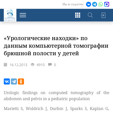
Мы в соцсетях:
Экосистема
для урологов
«Урологические находки» по
данным компьютерной томографии
брюшной полости у детей
16.12.2013
4910
0
Urologic findings on computed tomography of the
abdomen and pelvis in a pediatric population
Marietti S, Woldrich J, Durbin J, Sparks S, Kaplan G,