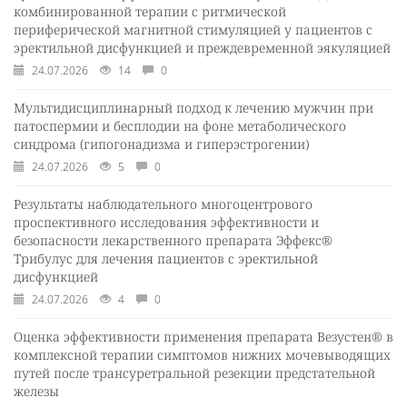
комбинированной терапии с ритмической
периферической магнитной стимуляцией у пациентов с
эректильной дисфункцией и преждевременной эякуляцией
24.07.2026
14
0
Мультидисциплинарный подход к лечению мужчин при
патоспермии и бесплодии на фоне метаболического
синдрома (гипогонадизма и гиперэстрогении)
24.07.2026
5
0
Результаты наблюдательного многоцентрового
проспективного исследования эффективности и
безопасности лекарственного препарата Эффекс®
Трибулус для лечения пациентов с эректильной
дисфункцией
24.07.2026
4
0
Оценка эффективности применения препарата Везустен® в
комплексной терапии симптомов нижних мочевыводящих
путей после трансуретральной резекции предстательной
железы