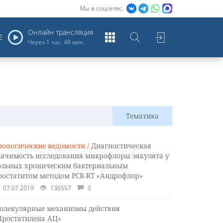
Мы в соцсетях:
Онлайн трансляция
Е
Через
1 час. 48 мин.
Тематика
рологические ведомости /
Диагностическая
начимость исследования микрофлоры эякулята у
ольных хроническим бактериальным
ростатитом методом PCR-RT «Андрофлор»
07.07.2019
136557
0
олекулярные механизмы действия
Простатилена АЦ»