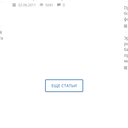
02.06.2011
5041
0
П
б
ф
й
та
Э
р
б
п
м
ЕЩЕ СТАТЬИ