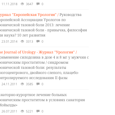
11.11.2018
3647
0
урнал "Европейская Урология" /
Руководства
вропейской Ассоциации Урологов по
ронической тазовой боли 2013: лечение
ронической тазовой боли - привычка, философия
ли наука? 10 лет развития
23.01.2014
3313
0
he Journal of Urology - Журнал "Урология" /
рименение силодозина в дозе 4 и 8 мг у мужчин с
роническим простатитом / синдромом
ронической тазовой боли: результаты
ногоцентрового, двойного слепого, плацебо-
онтролируемого исследования II фазы
24.11.2011
3585
0
анаторно-курортное лечение больных
роническим простатитом в условиях санатория
Мойылды»
26.07.2011
5221
0