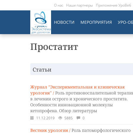
О нас
Наши партнеры
Приложение УроВеб
НОВОСТИ
МЕРОПРИЯТИЯ
УРО-О
Экосистема
для урологов
Простатит
Статьи
Журнал "Экспериментальная и клиническая
урология" /
Роль противовоспалительной терапи
в лечении острого и хронического простатита.
Особенности инновационной молекулы
кетопрофена. Обзор литературы
11.12.2019
5885
0
Вестник урологии /
Роль патоморфологического