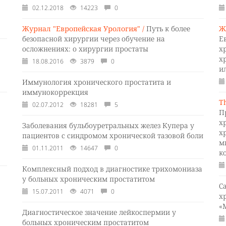
02.12.2018
14223
0
Журнал "Европейская Урология" /
Путь к более
Ж
безопасной хирургии через обучение на
Е
осложнениях: о хирургии простаты
х
х
18.08.2016
3879
0
и
Иммунология хронического простатита и
иммунокоррекция
T
02.07.2012
18281
5
П
х
Заболевания бульбоуретральных желез Купера у
х
пациентов с синдромом хронической тазовой боли
м
01.11.2011
14647
0
к
Комплексный подход в диагностике трихомониаза
у больных хроническим простатитом
С
15.07.2011
4071
0
х
«
Диагностическое значение лейкоспермии у
больных хроническим простатитом