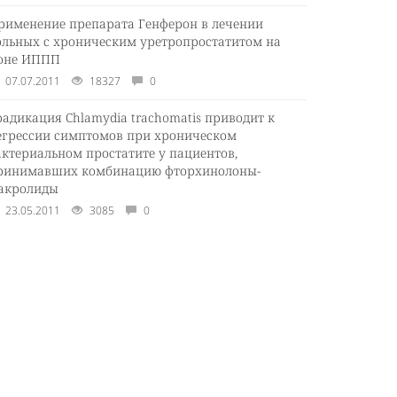
рименение препарата Генферон в лечении
ольных с хроническим уретропростатитом на
оне ИППП
07.07.2011
18327
0
радикация Chlamydia trachomatis приводит к
егрессии симптомов при хроническом
актериальном простатите у пациентов,
ринимавших комбинацию фторхинолоны-
акролиды
23.05.2011
3085
0