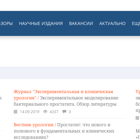
БЗОРЫ
НАУЧНЫЕ ИЗДАНИЯ
ВАКАНСИИ
АКТУАЛЬНО
ЕЩ
Журнал "Экспериментальная и клиническая
У
и
урология" /
Экспериментальное моделирование
з
бактериального простатита. Обзор литературы
б
п
14.09.2019
4337
0
Вестник урологии /
Простатит: что нового и
полезного в фундаментальных и клинических
М
исследованиях?
«