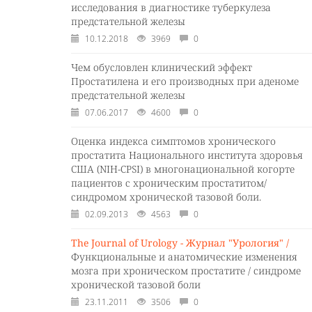
исследования в диагностике туберкулеза
предстательной железы
10.12.2018
3969
0
Чем обусловлен клинический эффект
Простатилена и его производных при аденоме
предстательной железы
07.06.2017
4600
0
Оценка индекса симптомов хронического
простатита Национального института здоровья
США (NIH-CPSI) в многонациональной когорте
пациентов с хроническим простатитом/
синдромом хронической тазовой боли.
02.09.2013
4563
0
The Journal of Urology - Журнал "Урология" /
Функциональные и анатомические изменения
мозга при хроническом простатите / синдроме
хронической тазовой боли
23.11.2011
3506
0