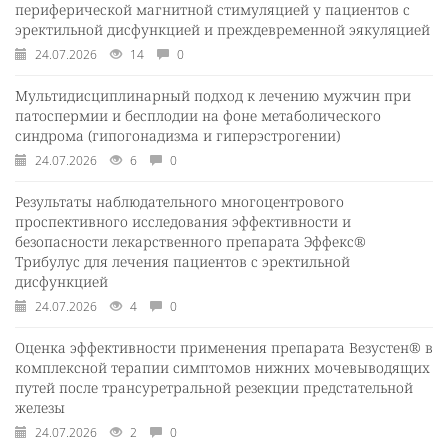
периферической магнитной стимуляцией у пациентов с
эректильной дисфункцией и преждевременной эякуляцией
24.07.2026
14
0
Мультидисциплинарный подход к лечению мужчин при
патоспермии и бесплодии на фоне метаболического
синдрома (гипогонадизма и гиперэстрогении)
24.07.2026
6
0
Результаты наблюдательного многоцентрового
проспективного исследования эффективности и
безопасности лекарственного препарата Эффекс®
Трибулус для лечения пациентов с эректильной
дисфункцией
24.07.2026
4
0
Оценка эффективности применения препарата Везустен® в
комплексной терапии симптомов нижних мочевыводящих
путей после трансуретральной резекции предстательной
железы
24.07.2026
2
0