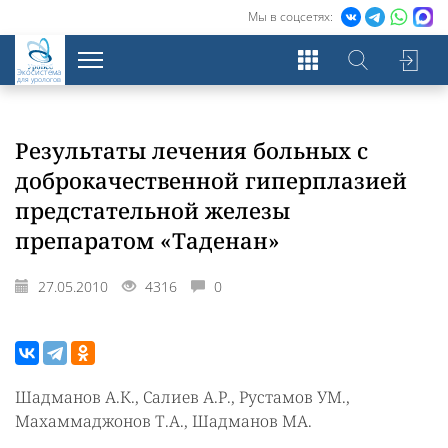
Мы в соцсетях:
Экосистема
для урологов
Результаты лечения больных с
доброкачественной гиперплазией
предстательной железы
препаратом «Таденан»
27.05.2010
4316
0
Шадманов А.К., Салиев А.Р., Рустамов УМ.,
Махаммаджонов Т.А., Шадманов МА.