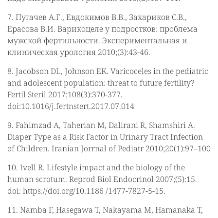
7. Пугачев А.Г., Евдокимов В.В., Захариков С.В.,
Ерасова В.И. Варикоцеле у подростков: проблема
мужской фертильности. Экспериментальная и
клиническая урология 2010;(3):43-46.
8. Jacobson DL, Johnson EK. Varicoceles in the pediatric
and adolescent population: threat to future fertility?
Fertil Steril 2017;108(3):370-377.
doi:10.1016/j.fertnstert.2017.07.014
9. Fahimzad A, Taherian M, Dalirani R, Shamshiri A.
Diaper Type as a Risk Factor in Urinary Tract Infection
of Children. Iranian Joгrnal of Pediatr 2010;20(1):97–100
10. Ivell R. Lifestyle impact and the biology of the
human scrotum. Reprod Biol Endocrinol 2007;(5):15.
doi: https://doi.org/10.1186 /1477-7827-5-15.
11. Namba F, Hasegawa T, Nakayama M, Hamanaka T,