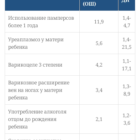
ДИ
(ОШ)
Использование памперсов
1,4-
11,9
более 1 года
4,7
Уреаплазмоз у матери
1,4-
5,6
ребенка
21,5
1,1-
Варикоцеле 3 степени
4,2
17,1
Варикозное расширение
1,3-
вен на ногах у матери
3,4
8,9
ребенка
Употребление алкоголя
1,2-
отцом до рождения
2,1
3,6
ребенка