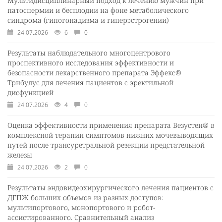
Мультидисциплинарный подход к лечению мужчин при
патоспермии и бесплодии на фоне метаболического
синдрома (гипогонадизма и гиперэстрогении)
24.07.2026
6
0
Результаты наблюдательного многоцентрового
проспективного исследования эффективности и
безопасности лекарственного препарата Эффекс®
Трибулус для лечения пациентов с эректильной
дисфункцией
24.07.2026
4
0
Оценка эффективности применения препарата Везустен® в
комплексной терапии симптомов нижних мочевыводящих
путей после трансуретральной резекции предстательной
железы
24.07.2026
2
0
Результаты эндовидеохирургического лечения пациентов с
ДГПЖ больших объемов из разных доступов:
мультипортового, монопортового и робот-
ассистированного. Сравнительный анализ