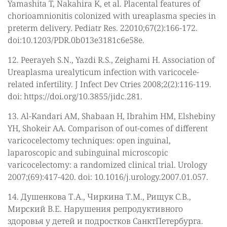
Yamashita T, Nakahira K, et al. Placental features of
chorioamnionitis colonized with ureaplasma species in
preterm delivery. Pediatr Res. 22010;67(2):166-172.
doi:10.1203/PDR.0b013e3181c6e58e.
12. Peerayeh S.N., Yazdi R.S., Zeighami H. Association of
Ureaplasma urealyticum infection with varicocele-
related infertility. J Infect Dev Ctries 2008;2(2):116-119.
doi: https://doi.org/10.3855/jidc.281.
13. Al-Kandari AM, Shabaan H, Ibrahim HM, Elshebiny
YH, Shokeir AA. Comparison of out-comes of different
varicocelectomy techniques: open inguinal,
laparoscopic and subinguinal microscopic
varicocelectomy: a randomized clinical trial. Urology
2007;(69):417-420. doi: 10.1016/j.urology.2007.01.057.
14. Душенкова Т.А., Чиркина Т.М., Рищук С.В.,
Мирский В.Е. Нарушения репродуктивного
здоровья у детей и подростков СанктПетербурга.