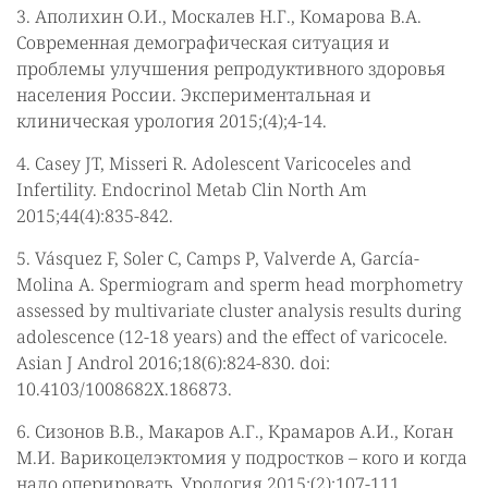
3. Аполихин О.И., Москалев Н.Г., Комарова В.А.
Современная демографическая ситуация и
проблемы улучшения репродуктивного здоровья
населения России. Экспериментальная и
клиническая урология 2015;(4);4-14.
4. Casey JT, Misseri R. Adolescent Varicoceles and
Infertility. Endocrinol Metab Clin North Am
2015;44(4):835-842.
5. Vásquez F, Soler C, Camps Р, Valverde А, García-
Molina А. Spermiogram and sperm head morphometry
assessed by multivariate cluster analysis results during
adolescence (12-18 years) and the effect of varicocele.
Asian J Androl 2016;18(6):824-830. doi:
10.4103/1008682X.186873.
6. Сизонов В.В., Макаров А.Г., Крамаров А.И., Коган
М.И. Варикоцелэктомия у подростков – кого и когда
надо оперировать. Урология 2015;(2):107-111.