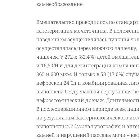
камнеобразование.
Вмешательство проводилось по стандарт
катетеризация мочеточника. В положени
наведением осуществлялась пункция чаш
осуществлялась через нижнюю чашечку, в 
чашечек. У 272-х (82,4%) детей вмешате
и 16,5 СН и для дезинтеграции камня ис
365 и 600 мкм. И только в 58 (17,6%) сл
нефроскоп 24 Ch и комбинированная лито
выполнена бездренажная перкутанная не
нефростомический дренаж. Длительность 
В послеоперационном периоде всем пац
по результатам бактериологического исс
выполнялись обзорная урография и анте
камней и нарушений пассажа мочи – не