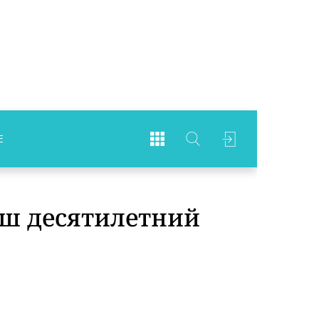
Е
аш десятилетний