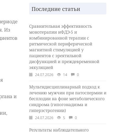
Последние статьи
периоде
Сравнительная эффективность
. Из
монотерапии иФДЭ-5 и
циентов
комбинированной терапии с
ритмической периферической
магнитной стимуляцией у
пациентов с эректильной
дисфункцией и преждевременной
эякуляцией
24.07.2026
14
0
ся
Мультидисциплинарный подход к
лечению мужчин при патоспермии и
ргана и
бесплодии на фоне метаболического
синдрома (гипогонадизма и
гиперэстрогении)
ии,
24.07.2026
5
0
Результаты наблюдательного