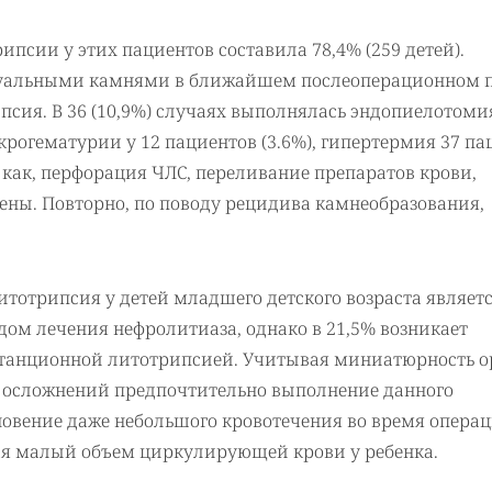
псии у этих пациентов составила 78,4% (259 детей).
идуальными камнями в ближайшем послеоперационном 
сия. В 36 (10,9%) случаях выполнялась эндопиелотомия
рогематурии у 12 пациентов (3.6%), гипертермия 37 па
е как, перфорация ЧЛС, переливание препаратов крови,
ены. Повторно, по поводу рецидива камнеобразования,
отрипсия у детей младшего детского возраста являет
м лечения нефролитиаза, однако в 21,5% возникает
станционной литотрипсией. Учитывая миниатюрность о
 осложнений предпочтительно выполнение данного
овение даже небольшого кровотечения во время операц
ая малый объем циркулирующей крови у ребенка.