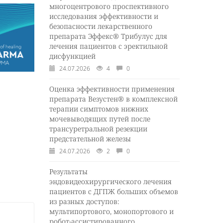
многоцентрового проспективного
исследования эффективности и
безопасности лекарственного
препарата Эффекс® Трибулус для
лечения пациентов с эректильной
дисфункцией
24.07.2026
4
0
Оценка эффективности применения
препарата Везустен® в комплексной
терапии симптомов нижних
мочевыводящих путей после
трансуретральной резекции
предстательной железы
24.07.2026
2
0
Результаты
эндовидеохирургического лечения
пациентов с ДГПЖ больших объемов
из разных доступов:
мультипортового, монопортового и
робот-ассистированного.