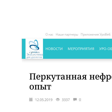
О нас
Наши партнеры
Приложение УроВеб
НОВОСТИ
МЕРОПРИЯТИЯ
УРО-О
Экосистема
для урологов
Перкутанная нефр
опыт
12.05.2019
3337
0