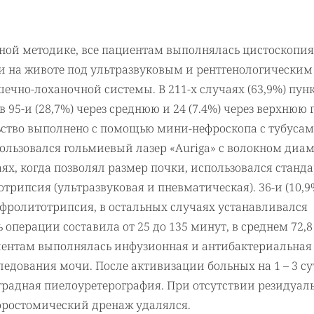
ной методике, все пациентам выполнялась цистоскопия
и на животе под ультразвуковым и рентгенологическим
ечно-лоханочной системы. В 211-х случаях (63,9%) пун
95-и (28,7%) через среднюю и 24 (7.4%) через верхнюю 
льство выполнено с помощью мини-нефроскопа с тубусами
пользовался гольмиевый лазер «Auriga» с волокном диа
учаях, когда позволял размер почки, использовался стан
трипсия (ультразвуковая и пневматическая). 36-и (10,9
фролитотрипсия, в остальных случаях устанавливался
операции составила от 25 до 135 минут, в среднем 72,8
иентам выполнялась инфузионная и антибактериальная
ледования мочи. После активизации больных на 1 – 3 с
градная пиелоуретерография. При отсутствии резидуал
фростомический дренаж удалялся.