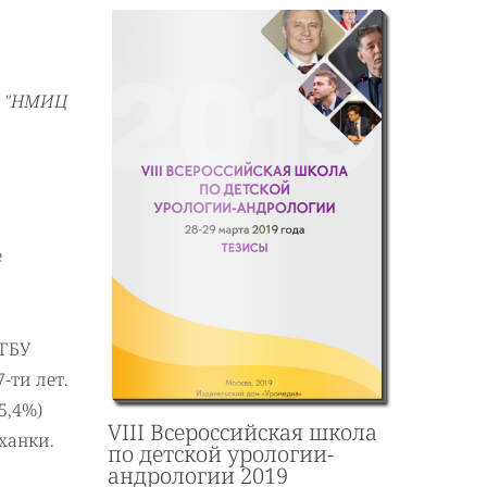
ал "НМИЦ
е
ФГБУ
-ти лет.
5,4%)
VIII Всероссийская школа
ханки.
по детской урологии-
андрологии 2019