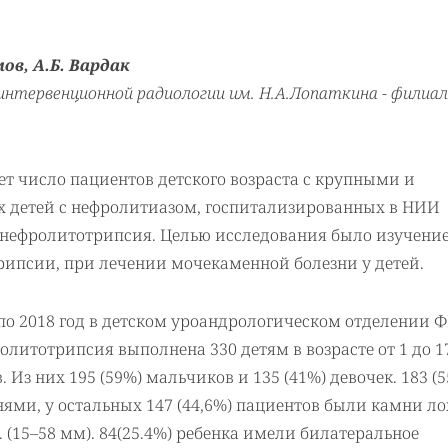
ов, А.Б. Вардак
интервенционной радиологии им. Н.А.Лопаткина - фили
т число пациентов детского возраста с крупными и
х детей с нефролитиазом, госпитализированных в НИИ
 нефролитотрипсия. Целью исследования было изучени
ипсии, при лечении мочекаменной болезни у детей.
 по 2018 год в детском уроандрологическом отделении 
итотрипсия выполнена 330 детям в возрасте от 1 до 17
. Из них 195 (59%) мальчиков и 135 (41%) девочек. 183 (5
ми, у остальных 147 (44,6%) пациентов были камни ло
 (15–58 мм). 84(25.4%) ребенка имели билатеральное