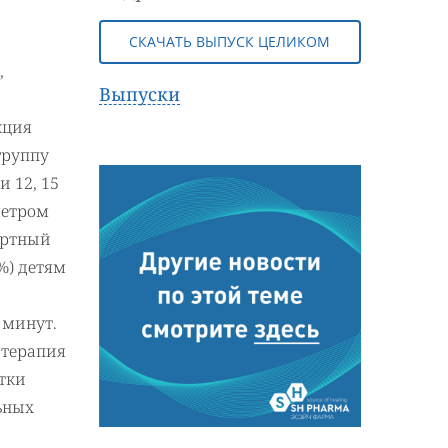
СКАЧАТЬ ВЫПУСК ЦЕЛИКОМ
,
Выпуски
кция
группу
 12, 15
метром
дартный
%) детям
 минут.
 терапия
утки
ьных