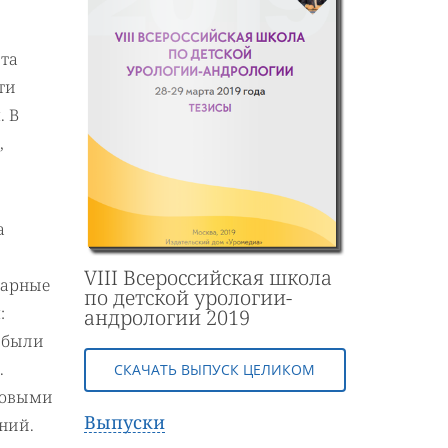
эта
ти
. В
,
а
VIII Всероссийская школа
тарные
по детской урологии-
:
андрологии 2019
 были
.
СКАЧАТЬ ВЫПУСК ЦЕЛИКОМ
зловыми
Выпуски
ний.