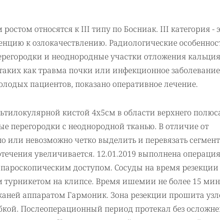
том относятся к III типу по Босниак. III категория - 
денцию к озлокачествлению. Радиологические особеннос
регородки и неоднородные участки отложения кальция
таких как травма почки или инфекционное заболевание
олодых пациентов, показано оперативное лечение.
льтилокулярной кистой 4х5см в области верхнего полюс
е перегородки с неоднородной тканью. В отличие от
о или невозможно четко выделить и перевязать сегмен
отечения увеличивается. 12.01.2019 выполнена операция
апароскопическим доступом. Сосуды на время резекции
турникетом на клипсе. Время ишемии не более 15 мин
тканей аппаратом Гармоник. Зона резекции прошита у
бкой. Послеоперационный период протекал без осложне