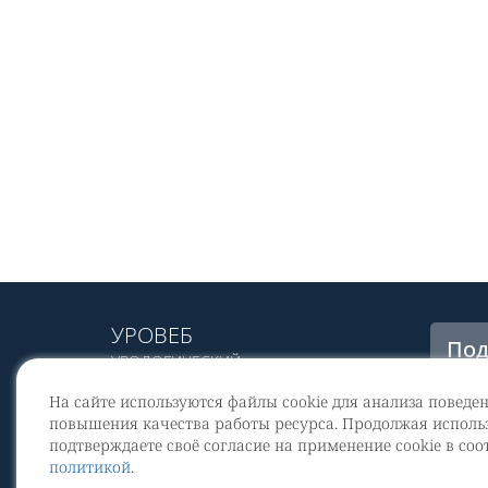
УРОВЕБ
Под
УРОЛОГИЧЕСКИЙ
рас
ИНФОРМАЦИОННЫЙ ПОРТАЛ
На сайте используются файлы cookie для анализа поведе
© 2002 - 2026
повышения качества работы ресурса. Продолжая использ
МЕДИАКИТ 2023
подтверждаете своё согласие на применение cookie в соо
Со
политикой
.
перс