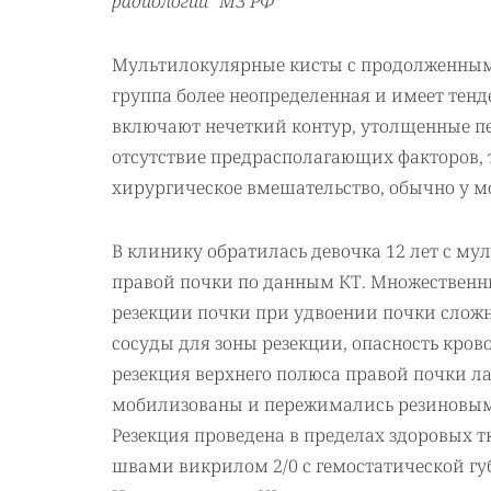
радиологии" МЗ РФ
Мультилокулярные кисты с продолженным рос
группа более неопределенная и имеет тен
включают нечеткий контур, утолщенные пе
отсутствие предрасполагающих факторов, 
хирургическое вмешательство, обычно у м
В клинику обратилась девочка 12 лет с му
правой почки по данным КТ. Множественны
резекции почки при удвоении почки сложн
сосуды для зоны резекции, опасность кров
резекция верхнего полюса правой почки л
мобилизованы и пережимались резиновым 
Резекция проведена в пределах здоровых 
швами викрилом 2/0 с гемостатической гу