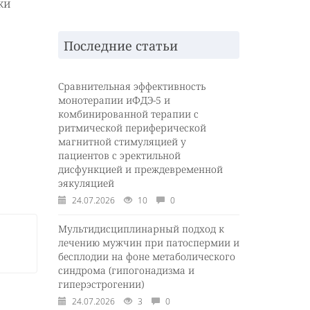
ки
Последние статьи
Сравнительная эффективность
монотерапии иФДЭ-5 и
комбинированной терапии с
ритмической периферической
магнитной стимуляцией у
пациентов с эректильной
дисфункцией и преждевременной
эякуляцией
24.07.2026
10
0
Мультидисциплинарный подход к
лечению мужчин при патоспермии и
бесплодии на фоне метаболического
синдрома (гипогонадизма и
гиперэстрогении)
24.07.2026
3
0