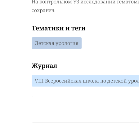
На контрольном УЗ исследовании гематома
сохранен.
Тематики и теги
Детская урология
Журнал
VIII Всероссийская школа по детской ур