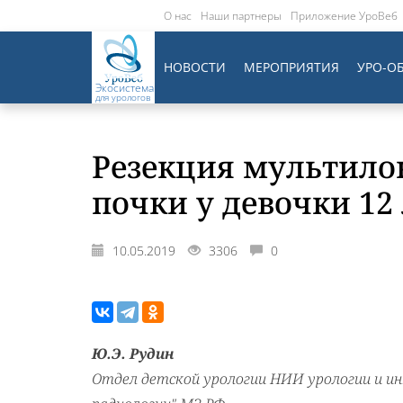
О нас
Наши партнеры
Приложение УроВеб
НОВОСТИ
МЕРОПРИЯТИЯ
УРО-О
Экосистема
для урологов
Резекция мультило
почки у девочки 12
10.05.2019
3306
0
Ю.Э. Рудин
Отдел детской урологии НИИ урологии и и