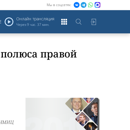
Мы в соцсетях:
Онлайн трансляция
Е
Через
9 час. 37 мин.
 полюса правой
 "НМИЦ