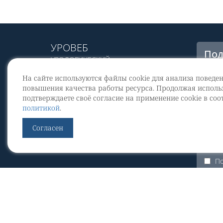
УРОВЕБ
Под
УРОЛОГИЧЕСКИЙ
рас
ИНФОРМАЦИОННЫЙ ПОРТАЛ
На сайте используются файлы cookie для анализа поведе
© 2002 - 2026
повышения качества работы ресурса. Продолжая использ
МЕДИАКИТ 2023
подтверждаете своё согласие на применение cookie в соо
Со
политикой
.
перс
Контакты
Согласен
По
Уров
По
ЭКУр