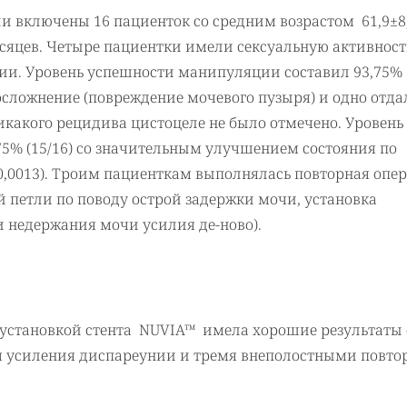
ли включены 16 пациенток со средним возрастом 61,9±8,
сяцев. Четыре пациентки имели сексуальную активност
ации. Уровень успешности манипуляции составил 93,75%
осложнение (повреждение мочевого пузыря) и одно отда
какого рецидива цистоцеле не было отмечено. Уровень
75% (15/16) со значительным улучшением состояния по
0,0013). Троим пациенткам выполнялась повторная опер
й петли по поводу острой задержки мочи, установка
и недержания мочи усилия де-ново).
 установкой стента NUVIA™ имела хорошие результаты 
ем усиления диспареунии и тремя внеполостными повт