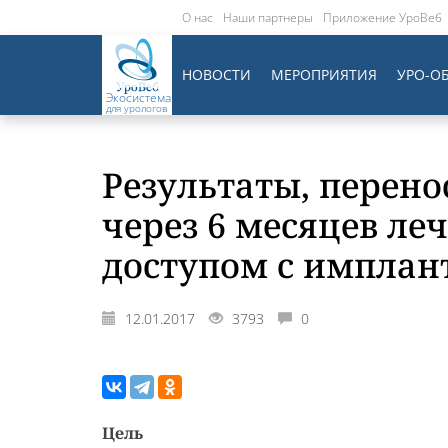
О нас
Наши партнеры
Приложение УроВеб
НОВОСТИ
МЕРОПРИЯТИЯ
УРО-О
Экосистема
для урологов
Результаты, перено
через 6 месяцев л
доступом с имплан
12.01.2017
3793
0
Цель