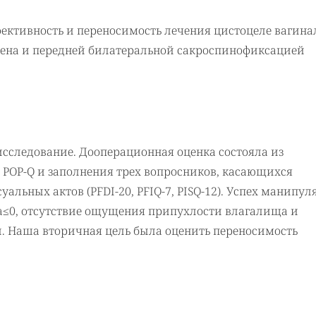
фективность и переносимость лечения цистоцеле вагин
лена и передней билатеральной сакроспинофиксацией
сследование. Дооперационная оценка состояла из
POP-Q и заполнения трех вопросников, касающихся
уальных актов (PFDI-20, PFIQ-7, PISQ-12). Успех манипу
a≤0, отсутствие ощущения припухлости влагалища и
. Наша вторичная цель была оценить переносимость