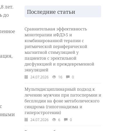
8 лет.
Последние статьи
ь до
Сравнительная эффективность
ленное
монотерапии иФДЭ-5 и
комбинированной терапии с
ритмической периферической
магнитной стимуляцией у
ация,
пациентов с эректильной
дисфункцией и преждевременной
эякуляцией
24.07.2026
16
0
Мультидисциплинарный подход к
лечению мужчин при патоспермии и
бесплодии на фоне метаболического
с
синдрома (гипогонадизма и
гиперэстрогении)
орными
24.07.2026
6
0