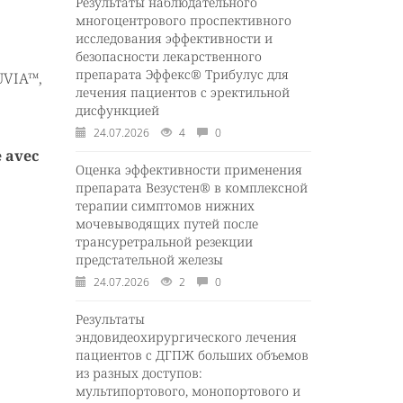
Результаты наблюдательного
многоцентрового проспективного
исследования эффективности и
безопасности лекарственного
препарата Эффекс® Трибулус для
UVIA™,
лечения пациентов с эректильной
дисфункцией
24.07.2026
4
0
e avec
Оценка эффективности применения
препарата Везустен® в комплексной
терапии симптомов нижних
мочевыводящих путей после
трансуретральной резекции
предстательной железы
24.07.2026
2
0
Результаты
эндовидеохирургического лечения
пациентов с ДГПЖ больших объемов
из разных доступов:
мультипортового, монопортового и