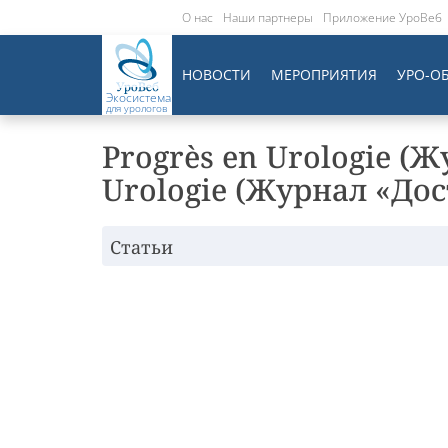
О нас
Наши партнеры
Приложение УроВеб
НОВОСТИ
МЕРОПРИЯТИЯ
УРО-О
Экосистема
для урологов
Progrès en Urologie (Ж
Urologie (Журнал «Дос
Статьи