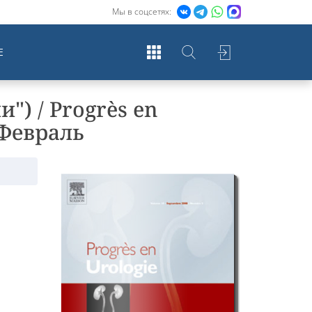
Мы в соцсетях:
Е
") / Progrès en
 Февраль