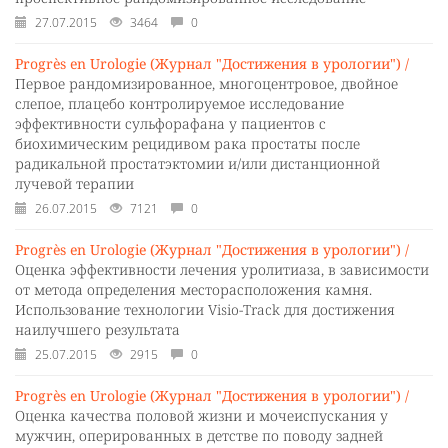
27.07.2015
3464
0
Progrès en Urologie (Журнал "Достижения в урологии") /
Первое рандомизированное, многоцентровое, двойное
слепое, плацебо контролируемое исследование
эффективности сульфорафана у пациентов с
биохимическим рецидивом рака простаты после
радикальной простатэктомии и/или дистанционной
лучевой терапии
26.07.2015
7121
0
Progrès en Urologie (Журнал "Достижения в урологии") /
Оценка эффективности лечения уролитиаза, в зависимости
от метода определения месторасположения камня.
Использование технологии Visio-Track для достижения
наилучшего результата
25.07.2015
2915
0
Progrès en Urologie (Журнал "Достижения в урологии") /
Оценка качества половой жизни и мочеиспускания у
мужчин, оперированных в детстве по поводу задней