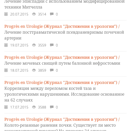
Лечение эписпадии с использованием модифицированной
техники Митчелла
20.07.2015
3514
0
Progrès en Urologie (Журнал "Достижения в урологии") /
Лечение посттравматической псевдоаневризмы почечной
артерии
19.07.2015
3559
0
Progrès en Urologie (Журнал "Достижения в урологии") /
Лечение мочевых свищей путем балонной нефростомии
18.07.2015
3859
0
Progrès en Urologie (Журнал "Достижения в урологии") /
Корреляция между переломом костей таза и
урологическими нарушениями. Исследование основанное
на 62 случаях
17.07.2015
3588
0
Progrès en Urologie (Журнал "Достижения в урологии") /
Колото-резанные ранения почки. Существует ли место
консервативной терапии? На примере 24 случаев