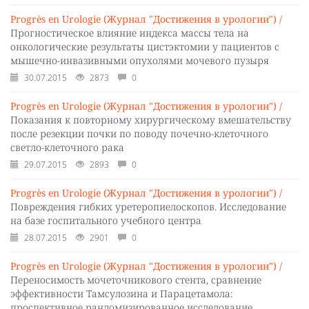
Progrès en Urologie (Журнал "Достижения в урологии") /
Прогностическое влияние индекса массы тела на
онкологические результаты цистэктомии у пациентов с
мышечно-инвазивными опухолями мочевого пузыря
30.07.2015
2873
0
Progrès en Urologie (Журнал "Достижения в урологии") /
Показания к повторному хирургическому вмешательству
после резекции почки по поводу почечно-клеточного
светло-клеточного рака
29.07.2015
2893
0
Progrès en Urologie (Журнал "Достижения в урологии") /
Повреждения гибких уретеропиелоскопов. Исследование
на базе госпитального учебного центра
28.07.2015
2901
0
Progrès en Urologie (Журнал "Достижения в урологии") /
Переносимость мочеточникового стента, сравнение
эффективности Тамсулозина и Парацетамола:
проспективное рандомизированное исследование