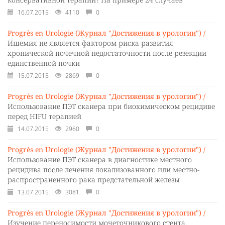
16.07.2015
4110
0
Progrès en Urologie (Журнал "Достижения в урологии") /
Ишемия не является фактором риска развития
хронической почечной недостаточности после резекции
единственной почки
15.07.2015
2869
0
Progrès en Urologie (Журнал "Достижения в урологии") /
Использование ПЭТ сканера при биохимическом рецидиве
перед HIFU терапией
14.07.2015
2960
0
Progrès en Urologie (Журнал "Достижения в урологии") /
Использование ПЭТ сканера в диагностике местного
рецидива после лечения локализованного или местно-
распространенного рака предстательной железы
13.07.2015
3081
0
Progrès en Urologie (Журнал "Достижения в урологии") /
Изучение переносимости мочеточникового стента.