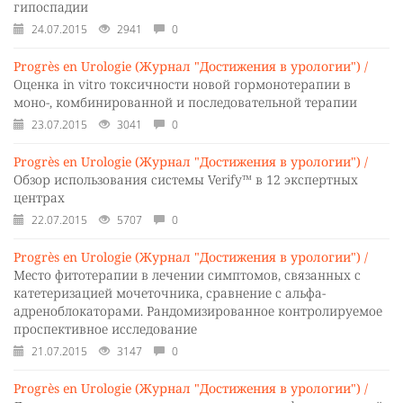
гипоспадии
24.07.2015
2941
0
Progrès en Urologie (Журнал "Достижения в урологии") /
Оценка in vitro токсичности новой гормонотерапии в
моно-, комбинированной и последовательной терапии
23.07.2015
3041
0
Progrès en Urologie (Журнал "Достижения в урологии") /
Обзор использования системы Verify™ в 12 экспертных
центрах
22.07.2015
5707
0
Progrès en Urologie (Журнал "Достижения в урологии") /
Место фитотерапии в лечении симптомов, связанных с
катетеризацией мочеточника, сравнение с альфа-
адреноблокаторами. Рандомизированное контролируемое
проспективное исследование
21.07.2015
3147
0
Progrès en Urologie (Журнал "Достижения в урологии") /