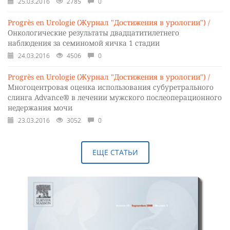
25.03.2016
2785
0
Progrès en Urologie (Журнал "Достижения в урологии") /
Онкологические результаты двадцатитилетнего
наблюдения за семиномой яичка 1 стадии
24.03.2016
4506
0
Progrès en Urologie (Журнал "Достижения в урологии") /
Многоцентровая оценка использования субуретрального
слинга Advance® в лечении мужского послеоперационного
недержания мочи
23.03.2016
3052
0
ЕЩЕ СТАТЬИ