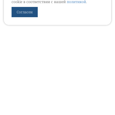
cookie в соответствии с нашей
политикой
.
Согласен
УРОВЕБ
УРОЛОГИЧЕСКИЙ ИНФОРМАЦИОННЫЙ ПОРТАЛ
© 2002 - 2026
МЕДИАКИТ 2023
Контакты
Подписаться на рассылку