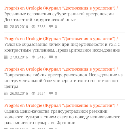
Progrès en Urologie (Журнал "Достижения в урологии") /
Эрозивные осложнения субуретральной уретропексии.
Десятилетний хирургический опыт
28.03.2016
3388
0
Progrès en Urologie (Журнал "Достижения в урологии") /
Узловые образования яичек при инфертильности и УЗИ с
контрастным усилением. Предварительное исследование
27.03.2016
3416
0
Progrès en Urologie (Журнал "Достижения в урологии") /
Повреждение гибких уретерореноскопов. Исследование на
инструментальной базе университетского госпитального
центра.
26.03.2016
2924
0
Progrès en Urologie (Журнал "Достижения в урологии") /
Оценка цены-качества трансуретральной резекции
мочевого пузыря в синем свете по поводу неинвазивного
рака мочевого пузыря во Франции