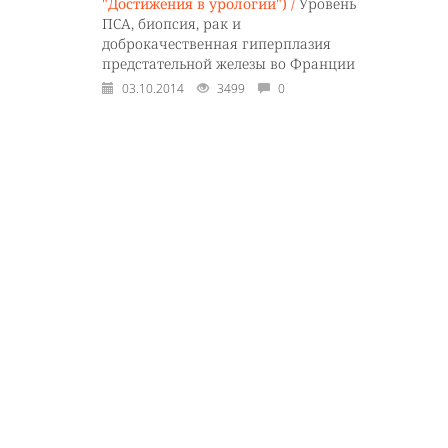
"Достижения в урологии") /
Уровень
ПСА, биопсия, рак и
доброкачественная гиперплазия
предстательной железы во Франции
03.10.2014
3499
0