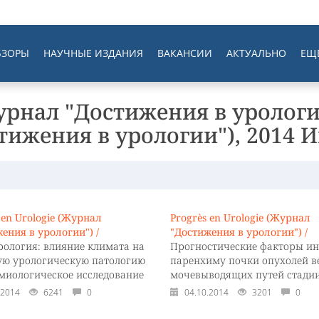
БЗОРЫ
НАУЧНЫЕ ИЗДАНИЯ
ВАКАНСИИ
АКТУАЛЬНО
ЕЩ
урнал "Достижения в урологии
тижения в урологии"), 2014 
 en Urologie (Журнал
Progrès en Urologie (Журнал
ения в урологии") /
"Достижения в урологии") /
рология: влияние климата на
Прогностические факторы ин
ую урологическую патологию
паренхиму почки опухолей в
емиологическое исследование
мочевыводящих путей стадии
.2014
6241
0
04.10.2014
3201
0