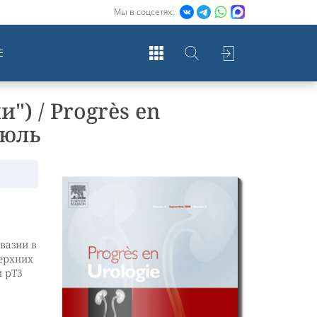
Мы в соцсетях:
Е
") / Progrès en
Июль
вазии в
ерхних
 рТ3