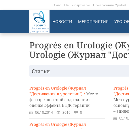
О нас
Наши партнеры
Приложение УроВеб
НОВОСТИ
МЕРОПРИЯТИЯ
УРО-О
Экосистема
для урологов
Progrès en Urologie (Ж
Urologie (Журнал "Дос
Статьи
Progrès en Urologie (Журнал
Progrès
"Достижения в урологии") /
Место
"Достиж
флюоресцентной эндоскопии в
Метеоу
оценке эффекта БЦЖ терапии
основн
– эпид
06.10.2014
3016
0
05.10
Progrès en Urologie (Журнал