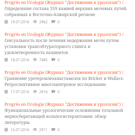
Progrès en Urologie (Журнал "Достижения в урологии") /
Определение состава 359 камней верхних мочевых путей,
собранных в Восточно-Алжирской регионе
19.07.2016
2962
0
Progrès en Urologie (Журнал "Достижения в урологии") /
Сексуальность после лечения недержания мочи путем
установки трансобтураторного слинга и
удовлетворенность пациенток
18.07.2016
7485
0
Progrès en Urologie (Журнал "Достижения в урологии") /
Сравнение уретероилеоанастамозов по Bricker и Wallace.
Ретроспективное многоцентровое исследование.
17.07.2016
2916
0
Progrès en Urologie (Журнал "Достижения в урологии") /
Функциональные урологические осложнения тотальной
нервосберегающей кольпогистерэктомии: обзор
литературы.
16.07.2016
2911
0