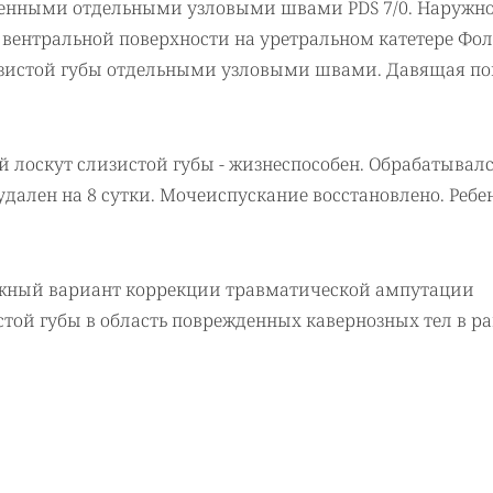
венными отдельными узловыми швами PDS 7/0. Наружн
 вентральной поверхности на уретральном катетере Фол
изистой губы отдельными узловыми швами. Давящая по
 лоскут слизистой губы - жизнеспособен. Обрабатывал
дален на 8 сутки. Мочеиспускание восстановлено. Ребе
ожный вариант коррекции травматической ампутации
той губы в область поврежденных кавернозных тел в р