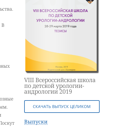
ьства.
 В
зных
VIII Всероссийская школа
по детской урологии-
андрологии 2019
розные
СКАЧАТЬ ВЫПУСК ЦЕЛИКОМ
 мм.
и
Выпуски
Лоскут