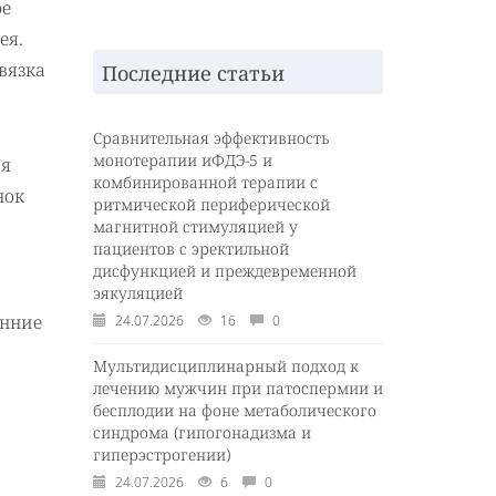
ое
ея.
вязка
Последние статьи
Сравнительная эффективность
монотерапии иФДЭ-5 и
ся
комбинированной терапии с
нок
ритмической периферической
магнитной стимуляцией у
пациентов с эректильной
дисфункцией и преждевременной
эякуляцией
анние
24.07.2026
16
0
Мультидисциплинарный подход к
лечению мужчин при патоспермии и
бесплодии на фоне метаболического
синдрома (гипогонадизма и
гиперэстрогении)
24.07.2026
6
0