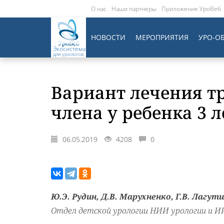
О нас
Наши партнеры
Приложение УроВеб
НОВОСТИ
МЕРОПРИЯТИЯ
УРО-О
Экосистема
для урологов
Вариант лечения т
члена у ребенка 3 л
06.05.2019
4208
0
Ю.Э. Рудин, Д.В. Марухненко, Г.В. Лагути
Отдел детской урологии НИИ урологии и И