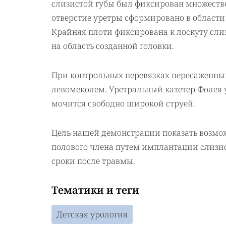
слизистой губы был фиксирован множест
отверстие уретры сформировано в области
Крайняя плоти фиксирована к лоскуту сл
на область созданной головки.
При контрольных перевязках пересаженный
левомеколем. Уретральный катетер Фолея у
мочится свободно широкой струей.
Цель нашей демонстрации показать возм
полового члена путем имплантации слизис
сроки после травмы.
Тематики и теги
Детская урология