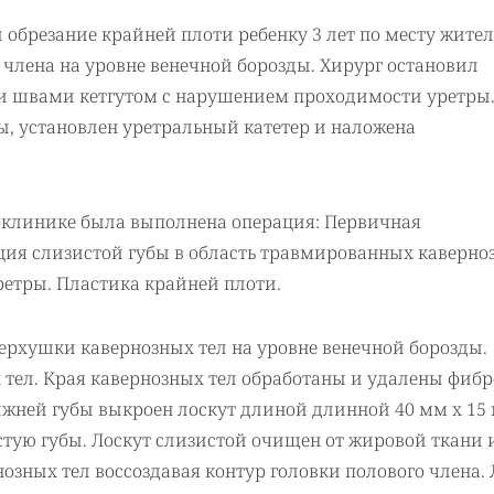
брезание крайней плоти ребенку 3 лет по месту жител
 члена на уровне венечной борозды. Хирург остановил
ми швами кетгутом с нарушением проходимости уретры.
, установлен уретральный катетер и наложена
ей клинике была выполнена операция: Первичная
ция слизистой губы в область травмированных каверно
ретры. Пластика крайней плоти.
рхушки кавернозных тел на уровне венечной борозды.
 тел. Края кавернозных тел обработаны и удалены фиб
ижней губы выкроен лоскут длиной длинной 40 мм х 15
тую губы. Лоскут слизистой очищен от жировой ткани 
зных тел воссоздавая контур головки полового члена. 