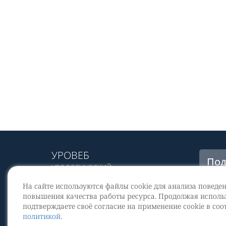
УРОВЕБ
Под
УРОЛОГИЧЕСКИЙ
рас
ИНФОРМАЦИОННЫЙ ПОРТАЛ
На сайте используются файлы cookie для анализа поведе
© 2002 - 2026
повышения качества работы ресурса. Продолжая использ
МЕДИАКИТ 2023
подтверждаете своё согласие на применение cookie в соо
Со
политикой
.
перс