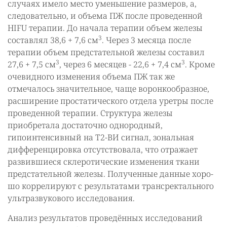
случаях имело место уменьшение размеров, а,
следовательно, и объема ПЖ после проведенной
HIFU терапии. До начала терапии объем желе­зы
3
составлял 38,6 + 7,6 см
. Через 3 месяца после
терапии объем предстательной железы составил
3
3
27,6 + 7,5 см
, через 6 месяцев - 22,6 + 7,4 см
. Кроме
очевидно­го изменения объема ПЖ так же
отмечалось значительное, чаще воронкообразное,
расширение простатического отдела уретры после
проведенной терапии. Структу­ра железы
приобретала достаточно однородный,
гипоинтенсивный на Т2-ВИ сиг­нал, зональная
дифференцировка отсутствовала, что отражает
развившиеся скле­ротические изменения ткани
предстательной железы. Полученные данные хоро­
шо коррелируют с результатами трансректального
ультразвукового исследования.
Анализ результатов проведённых исследований