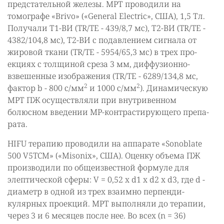
предстательной железы. МРТ проводили на
томографе «Brivo» («General Electric», США), 1,5 Тл.
Получали Т1-ВИ (TR/TE - 439/8,7 мс), Т2-ВИ (TR/TE -
4382/104,8 мс), Т2-ВИ с подавлением сигнала от
жировой ткани (TR/TE - 5954/65,3 мс) в трех про­
екциях с толщиной среза 3 мм, диффузионно-
взвешенные изображения (TR/TE - 6289/134,8 мс,
2
2
фактор b - 800 с/мм
и 1000 с/мм
). Динамическую
МРТ ПЖ осу­ществляли при внутривенном
болюсном введении МР-контрастирующего препа­
рата.
HIFU терапию проводили на аппарате «Sonoblate
500 V5TCM» («Misonix», США). Оценку объема ПЖ
производили по общеизвестной формуле для
элептической сферы: V = 0,52 х d1 х d2 х d3, где d -
диаметр в одной из трех взаимно перпенди­
кулярных проекций. МРТ выполняли до терапии,
через 3 и 6 месяцев после нее. Во всех (n = 36)