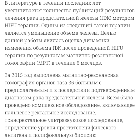
В литературе в течении последних лет
увеличивается количество публикаций результатов
лечения рака предстательной железы (ПЖ) методом
HIFU терапии. Одним из следствий такой терапии
является уменьшение объема железы. Целью
данной работы явилась оценка динамики
изменения объема ПЖ после проведен­ной HIFU
терапии по результатам магнитно-резонансной
томографии (МРТ) в те­чение 6 месяцев.
За 2015 год выполнена магнитно-резонансная
томография органов таза 36 боль­ным с
предполагаемым и в последствии подтвержденным
диагнозом рака предста­тельной железы. Всем было
проведено комплексное обследование, включающее
пальцевое ректальное исследование,
трансректальное ультразвуковое исследова­ние,
определение уровня простатспецифического
антигена и полифокальную биоп­сию