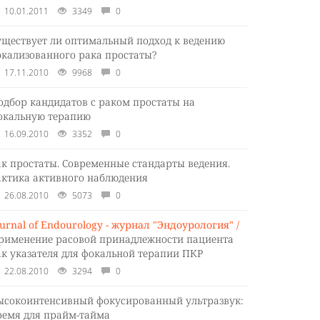
10.01.2011
3349
0
уществует ли оптимальный подход к ведению
окализованного рака простаты?
17.11.2010
9968
0
одбор кандидатов с раком простаты на
окальную терапию
16.09.2010
3352
0
ак простаты. Современные стандарты ведения.
актика активного наблюдения
26.08.2010
5073
0
ournal of Endourology - журнал "Эндоурология" /
рименение расовой принадлежности пациента
ак указателя для фокальной терапии ПКР
22.08.2010
3294
0
ысокоинтенсивный фокусированный ультразвук:
ремя для прайм-тайма