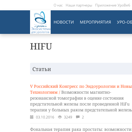
О нас
Наши партнеры
Приложение УроВеб
НОВОСТИ
МЕРОПРИЯТИЯ
УРО-О
Экосистема
для урологов
HIFU
Статьи
V Российский Конгресс по Эндоурологии и Нов
Технологиям /
Возможности магнитно-
резонансной томографии в оценке состояния
предстательной железы после проведенной HiFu
терапии у больных раком предстательной желез
03.10.2016
3249
2
Фокальная терапия рака простаты: возможности