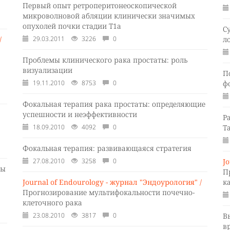
Первый опыт ретроперитонеоскопической
микроволновой абляции клинически значимых
опухолей почки стадии Т1а
С
/
29.03.2011
3226
0
л
Проблемы клинического рака простаты: роль
визуализации
П
19.11.2010
8753
0
ф
Фокальная терапия рака простаты: определяющие
успешности и неэффективности
Р
18.09.2010
4092
0
Т
Фокальная терапия: развивающаяся стратегия
27.08.2010
3258
0
J
ты
П
Journal of Endourology - журнал "Эндоурология" /
к
Прогнозирование мультифокальности почечно-
клеточного рака
23.08.2010
3817
0
В
в