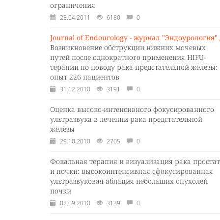
ограничения
23.04.2011
6180
0
Journal of Endourology - журнал "Эндоурология" 
Возникновение обструкции нижних мочевых
путей после однократного применения HIFU-
терапии по поводу рака предстательной железы:
опыт 226 пациентов
31.12.2010
3191
0
Оценка высоко-интенсивного фокусированного
ультразвука в лечении рака предстательной
железы
29.10.2010
2705
0
Фокальная терапия и визуализация рака проста
и почки: высокоинтенсивная сфокусированная
ультразвуковая аблация небольших опухолей
почки
02.09.2010
3139
0