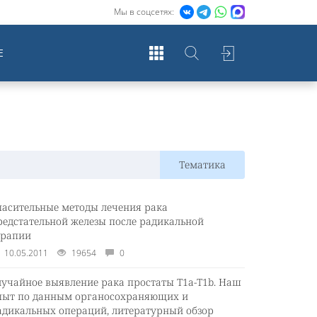
Мы в соцсетях:
Е
Тематика
пасительные методы лечения рака
редстательной железы после радикальной
ерапии
10.05.2011
19654
0
лучайное выявление рака простаты Т1а-Т1b. Наш
пыт по данным органосохраняющих и
адикальных операций, литературный обзор