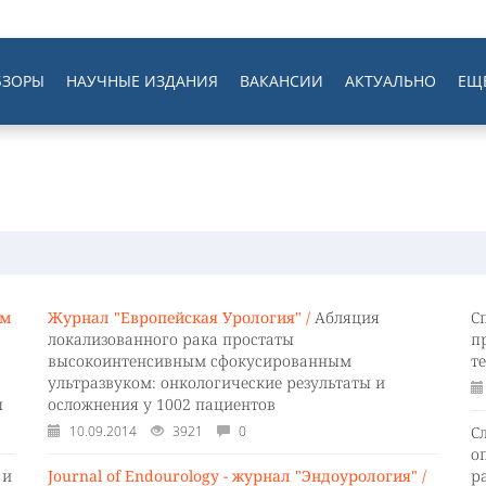
БЗОРЫ
НАУЧНЫЕ ИЗДАНИЯ
ВАКАНСИИ
АКТУАЛЬНО
ЕЩ
ым
Журнал "Европейская Урология" /
Абляция
С
локализованного рака простаты
п
высокоинтенсивным сфокусированным
т
ультразвуком: онкологические результаты и
ы
осложнения у 1002 пациентов
10.09.2014
3921
0
С
о
 и
Journal of Endourology - журнал "Эндоурология" /
р