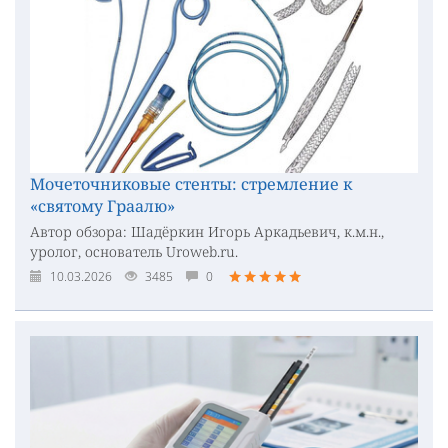
Мочеточниковые стенты: стремление к
«святому Граалю»
Автор обзора: Шадёркин Игорь Аркадьевич, к.м.н.,
уролог, основатель Uroweb.ru.
10.03.2026
3485
0