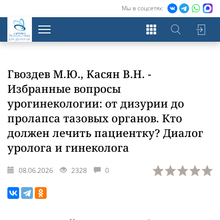
Мы в соцсетях:
Экосистема
для урологов
Гвоздев М.Ю., Касян В.Н. -
Избранные вопросы
урогинекологии: от дизурии до
пролапса тазовых органов. Кто
должен лечить пациентку? Диалог
уролога и гинеколога
08.06.2026
2328
0