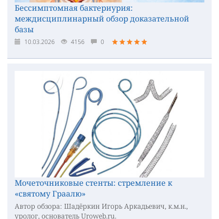
Бессимптомная бактериурия:
междисциплинарный обзор доказательной
базы
10.03.2026
4156
0
Мочеточниковые стенты: стремление к
«святому Граалю»
Автор обзора: Шадёркин Игорь Аркадьевич, к.м.н.,
уролог, основатель Uroweb.ru.