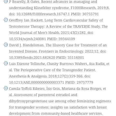
P Bearelly, R Oates. Recent advances in managing and
understanding Klinefelter syndrome. F1000Research. 2019;8.
doi: 10.12688/f1000research.16747.1 PMID: 30755791
Geoffrey Ian Hackett. Long Term Cardiovascular Safety of
Testosterone Therapy: A Review of the TRAVERSE Study. The
World Journal of Men’s Health. 2025;43(2):282. doi:
10.5534/wjmh.240081 PMID: 39344109
David J. Handelsman. The Illusory Case for Treatment of an
Invented Disease. Frontiers in Endocrinology. 2022;12. doi:
10.3389/fendo.2021.682620 PMID: 35116001
Luis Etienne Tollinche, Chasity Burrows Walters, Asa Radix, et
al. The Perioperative Care of the Transgender Patient.
Anesthesia & Analgesia. 2018;127(2):359-366. doi:
10.1213/ANE.0000000000003371 PMID: 29757779
Camila Toffoli Ribeiro, Ísis Gois, Mariana da Rosa Borges, et
al. Assessment of parenteral estradiol and
dihydroxyprogesterone use among other feminizing regimens
for transgender women: insights on satisfaction with breast
development from community-based healthcare services.