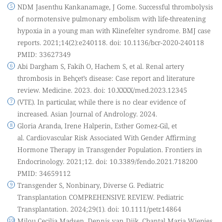
NDM Jasenthu Kankanamage, J Gome. Successful thrombolysis
of normotensive pulmonary embolism with life-threatening
hypoxia in a young man with Klinefelter syndrome. BMJ case
reports. 2021;14(2):e240118. doi: 10.1136/bcr-2020-240118
PMID: 33627349
Abi Dargham S, Fakih O, Hachem S, et al. Renal artery
thrombosis in Behçet’s disease: Case report and literature
review. Medicine. 2023. doi: 10.XXXX/med.2023.12345
(VTE). In particular, while there is no clear evidence of
increased. Asian Journal of Andrology. 2024.
Gloria Aranda, Irene Halperin, Esther Gomez-Gil, et
al. Cardiovascular Risk Associated With Gender Affirming
Hormone Therapy in Transgender Population. Frontiers in
Endocrinology. 2021;12. doi: 10.3389/fendo.2021.718200
PMID: 34659112
Transgender S, Nonbinary, Diverse G. Pediatric
Transplantation COMPREHENSIVE REVIEW. Pediatric
Transplantation. 2024;29(1). doi: 10.1111/petr.14864
Milou Cecilia Madsen, Dennis van Dijk, Chantal Maria Wiepjes,