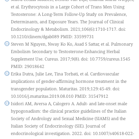
et al. Erythrocytosis in a Large Cohort of Trans Men Using
Testosterone: A Long-Term Follow-Up Study on Prevalence,
Determinants, and Exposure Years. The Journal of Clinical
Endocrinology & Metabolism. 2021;106(6):1710-1717. doi:
10.1210/clinem/dgab089 PMID: 33599731
Steven M Nguyen, Nway Ko Ko, Asad S Sattar, et al. Pulmonary
Embolism Secondary to Testosterone-Enhancing Herbal
Supplement Use. Cureus. 2017;9(8). doi: 10.7759/cureus.1545
PMID: 29018642
Erika Dutra, Julie Lee, Tina Torbati, et al. Cardiovascular
implications of gender-affirming hormone treatment in the
transgender population. Maturitas. 2019;129:45-49. doi:
10.1016/j.maturitas.2019.08.010 PMID: 31547912
Isidori AM, Aversa A, Calogero A. Adult- and late-onset male
hypogonadism: the clinical practice guidelines of the Italian
Society of Andrology and Sexual Medicine (SIAMS) and the
Italian Society of Endocrinology (SIE). Journal of
endocrinological investigation. 2022. doi: 10.1007/s40618-022-