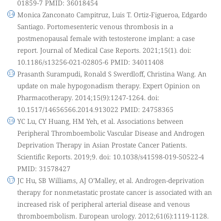
01859-7 PMID: 36018454
Monica Zanconato Campitruz, Luis T. Ortiz-Figueroa, Edgardo
Santiago. Portomesenteric venous thrombosis in a
postmenopausal female with testosterone implant: a case
report. Journal of Medical Case Reports. 2021;15(1). doi:
10.1186/s13256-021-02805-6 PMID: 34011408
Prasanth Surampudi, Ronald S Swerdloff, Christina Wang. An
update on male hypogonadism therapy. Expert Opinion on
Pharmacotherapy. 2014;15(9):1247-1264. doi:
10.1517/14656566.2014.913022 PMID: 24758365
YC Lu, CY Huang, HM Yeh, et al. Associations between
Peripheral Thromboembolic Vascular Disease and Androgen
Deprivation Therapy in Asian Prostate Cancer Patients.
Scientific Reports. 2019;9. doi: 10.1038/s41598-019-50522-4
PMID: 31578427
JC Hu, SB Williams, AJ O’Malley, et al. Androgen-deprivation
therapy for nonmetastatic prostate cancer is associated with an
increased risk of peripheral arterial disease and venous
thromboembolism. European urology. 2012;61(6):1119-1128.