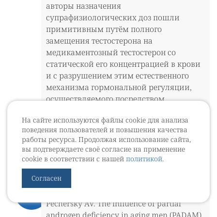
авторы назначения
супрафизиологических доз пошли
примитивным путём полного
замещения тестостерона на
медикаментозный тестостерон со
статической его концентрацией в крови
и с разрушением этим естественного
механизма гормональной регуляции,
осуществляемого посредством
тестостерона.
На сайте используются файлы cookie для анализа
Литература:
поведения пользователей и повышения качества
Pechersky AV, Semiglazov VF, Loran OB,
работы ресурса. Продолжая использование сайта,
Karpishenko AI, Pechersky VI, Mazurov VI.
вы подтверждаете своё согласие на применение
The influence of partial androgen deficiency
cookie в соответствии с нашей
политикой
.
(PADAM) on the impulse regime of incretion
Согласен
of several hormones and mitotic activity.
Tsitologiya. 2006; 48(10): 862–6.
Pechersky AV. The influence of partial
androgen deficiency in aging men (PADAM)