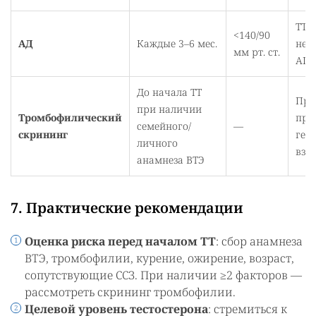
ТТ 
<140/90
АД
Каждые 3–6 мес.
нео
мм рт. ст.
АГТ
До начала ТТ
При
при наличии
Тромбофилический
про
семейного/
—
скрининг
гем
личного
взв
анамнеза ВТЭ
7. Практические рекомендации
Оценка риска перед началом ТТ
: сбор анамнеза
ВТЭ, тромбофилии, курение, ожирение, возраст,
сопутствующие ССЗ. При наличии ≥2 факторов —
рассмотреть скрининг тромбофилии.
Целевой уровень тестостерона
: стремиться к