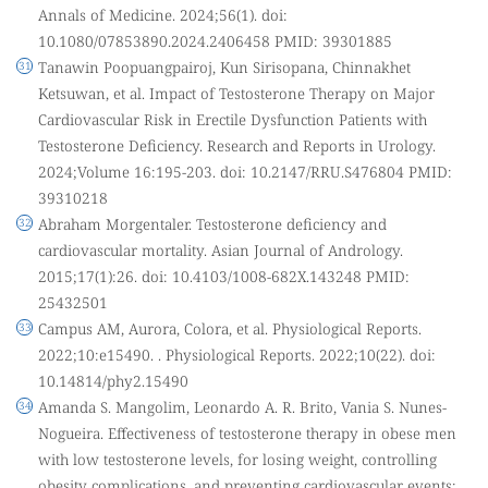
Annals of Medicine. 2024;56(1). doi:
10.1080/07853890.2024.2406458 PMID: 39301885
Tanawin Poopuangpairoj, Kun Sirisopana, Chinnakhet
Ketsuwan, et al. Impact of Testosterone Therapy on Major
Cardiovascular Risk in Erectile Dysfunction Patients with
Testosterone Deficiency. Research and Reports in Urology.
2024;Volume 16:195-203. doi: 10.2147/RRU.S476804 PMID:
39310218
Abraham Morgentaler. Testosterone deficiency and
cardiovascular mortality. Asian Journal of Andrology.
2015;17(1):26. doi: 10.4103/1008-682X.143248 PMID:
25432501
Campus AM, Aurora, Colora, et al. Physiological Reports.
2022;10:e15490. . Physiological Reports. 2022;10(22). doi:
10.14814/phy2.15490
Amanda S. Mangolim, Leonardo A. R. Brito, Vania S. Nunes-
Nogueira. Effectiveness of testosterone therapy in obese men
with low testosterone levels, for losing weight, controlling
obesity complications, and preventing cardiovascular events: