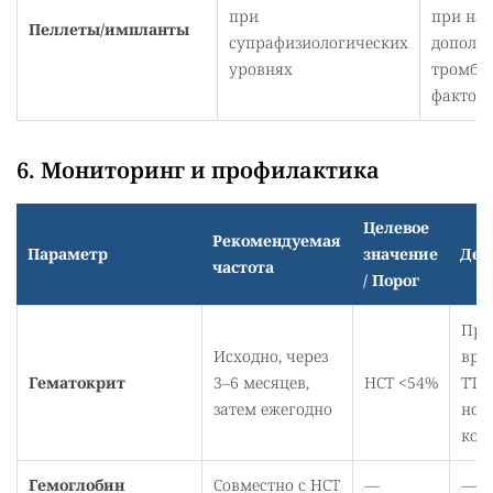
при
при на
Пеллеты/импланты
супрафизиологических
дополн
уровнях
тромбо
фактор
6. Мониторинг и профилактика
Целевое
Рекомендуемая
Параметр
значение
Дей
частота
/ Порог
При
Исходно, через
вре
Гематокрит
3–6 месяцев,
HCT <54%
ТТ д
затем ежегодно
нор
кор
Гемоглобин
Совместно с HCT
—
—