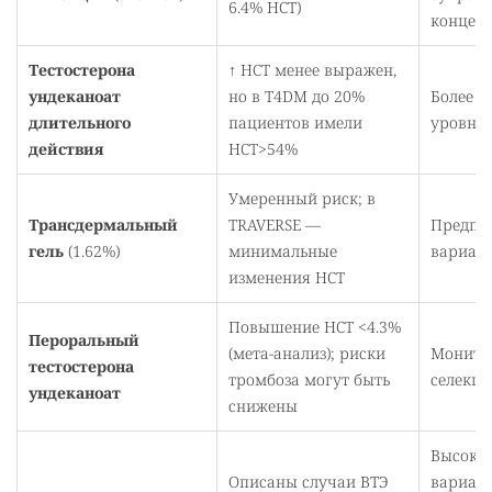
6.4% HCT)
концен
Тестостерона
↑ HCT менее выражен,
ундеканоат
но в T4DM до 20%
Более с
длительного
пациентов имели
уровни,
действия
HCT>54%
Умеренный риск; в
Трансдермальный
TRAVERSE —
Предпо
гель
(1.62%)
минимальные
вариант
изменения HCT
Повышение HCT <4.3%
Пероральный
(мета-анализ); риски
Монито
тестостерона
тромбоза могут быть
селекци
ундеканоат
снижены
Высока
Описаны случаи ВТЭ
вариабе