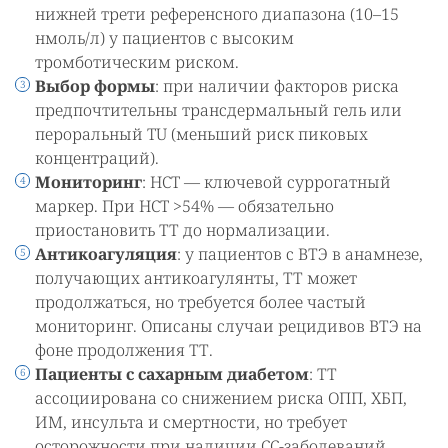
нижней трети референсного диапазона (10–15
нмоль/л) у пациентов с высоким
тромботическим риском.
Выбор формы
: при наличии факторов риска
предпочтительны трансдермальный гель или
пероральный TU (меньший риск пиковых
концентраций).
Мониторинг
: HCT — ключевой суррогатный
маркер. При HCT >54% — обязательно
приостановить ТТ до нормализации.
Антикоагуляция
: у пациентов с ВТЭ в анамнезе,
получающих антикоагулянты, ТТ может
продолжаться, но требуется более частый
мониторинг. Описаны случаи рецидивов ВТЭ на
фоне продолжения ТТ.
Пациенты с сахарным диабетом
: ТТ
ассоциирована со снижением риска ОПП, ХБП,
ИМ, инсульта и смертности, но требует
осторожности при наличии СС-заболеваний.