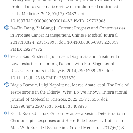
Protocol of a systematic review of randomized controlled
trials. Medicine. 2018;97(17):e0482. doi:
10.1097/MD.0000000000010482 PMID: 29703008
De-Xin Dong, Zhi-Gang Ji. Current Progress and Controversies
in Prostate Cancer Management. Chinese Medical Journal.
2017;130(24):2991-2995. doi: 10.4103/0366-6999.220317
PMID: 29237932
Yeran Bao, Kirsten L. Johansen. Diagnosis and Treatment of
Low Testosterone among Patients with End-Stage Renal
Disease. Seminars in Dialysis. 2014;28(3):259-265. doi:
10.1111/sdi.12318 PMID: 25376701
Biagio Barone, Luigi Napolitano, Marco Abate, et al. The Role of
Testosterone in the Elderly: What Do We Know?. International
Journal of Molecular Sciences. 2022;23(7):3535. doi:
10.3390/ijms23073535 PMID: 35408895
Faruk Kucukdurmaz, Gurkan Acar, Sefa Resim. Deterioration of
Chronotropic Responses and Heart Rate Recovery Indices in
Men With Erectile Dysfunction. Sexual Medicine. 2017;6(1):8-