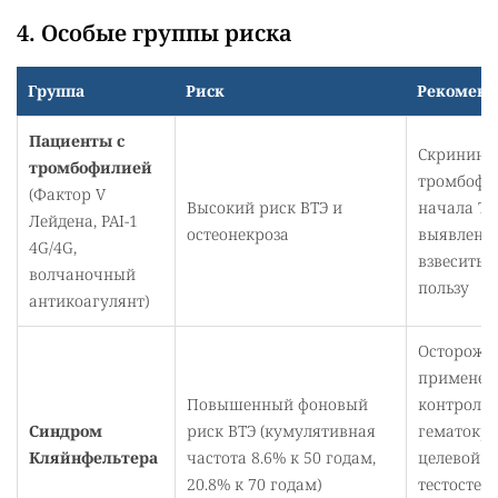
4. Особые группы риска
Группа
Риск
Рекоменд
Пациенты с
Скрининг
тромбофилией
тромбофи
(Фактор V
Высокий риск ВТЭ и
начала ТТ
Лейдена, PAI-1
остеонекроза
выявлени
4G/4G,
взвесить р
волчаночный
пользу
антикоагулянт)
Осторожн
применен
Повышенный фоновый
контроль
Синдром
риск ВТЭ (кумулятивная
гематокри
Кляйнфельтера
частота 8.6% к 50 годам,
целевой у
20.8% к 70 годам)
тестостер