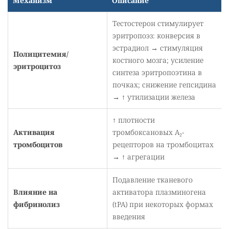
Механизм
Описание
Тестостерон стимулирует
эритропоэз: конверсия в
эстрадиол → стимуляция
Полицитемия/
костного мозга; усиление
эритроцитоз
синтеза эритропоэтина в
почках; снижение гепсидина
→ ↑ утилизации железа
↑ плотности
Активация
тромбоксановых A₂-
тромбоцитов
рецепторов на тромбоцитах
→ ↑ агрегации
Подавление тканевого
Влияние на
активатора плазминогена
фибринолиз
(tPA) при некоторых формах
введения