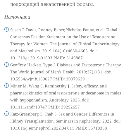
подходящей лекарственной формы.
Источники
Susan R Davis, Rodney Baber, Nicholas Panay, et al. Global
Consensus Position Statement on the Use of Testosterone
Therapy for Women. The Journal of Clinical Endocrinology
and Metabolism. 2019;104(10):4660-4666. doi:
10.1210/jc.2019-01603 PMID: 31498871
Geoffrey Hackett. Type 2 Diabetes and Testosterone Therapy.
The World Journal of Men’s Health. 2019;37(1):31. doi:
10.5534/wjmh.180027 PMID: 30079639
Miner M, Wang C, Kaminetsky J. Safety, efficacy, and
pharmacokinetics of oral testosterone undecanoate in males
with hypogonadism. Andrology. 2025. doi:
10.1111/andr.13747 PMID: 39252657
Katz-Greenberg G, Shah S. Sex and Gender Differences in
Kidney Transplantation. Seminars in nephrology. 2022. doi:
10.1016/j.semnephrol.2022.04.011 PMID: 35718368