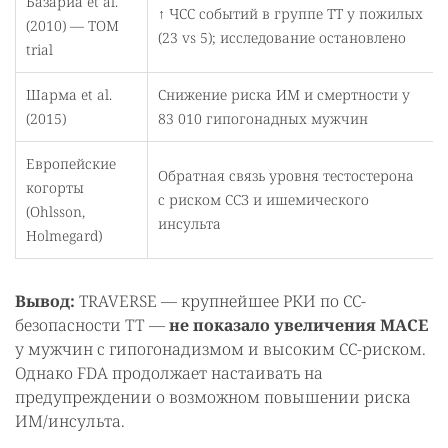
Базариа et al.
↑ ЧСС событий в группе ТТ у пожилых
(2010) — TOM
(23 vs 5); исследование остановлено
trial
Шарма et al.
Снижение риска ИМ и смертности у
(2015)
83 010 гипогонадных мужчин
Европейские
Обратная связь уровня тестостерона
когорты
с риском ССЗ и ишемического
(Ohlsson,
инсульта
Holmegard)
Вывод:
TRAVERSE — крупнейшее РКИ по СС-
безопасности ТТ —
не показало увеличения MACE
у мужчин с гипогонадизмом и высоким СС-риском.
Однако FDA продолжает настаивать на
предупреждении о возможном повышении риска
ИМ/инсульта.