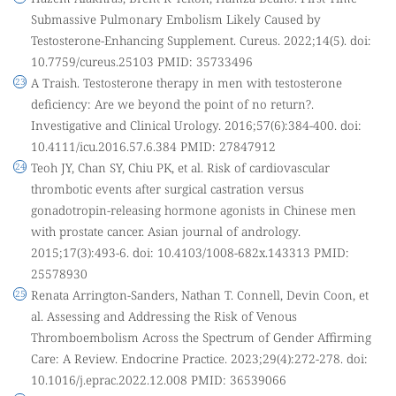
Submassive Pulmonary Embolism Likely Caused by
Testosterone-Enhancing Supplement. Cureus. 2022;14(5). doi:
10.7759/cureus.25103 PMID: 35733496
A Traish. Testosterone therapy in men with testosterone
deficiency: Are we beyond the point of no return?.
Investigative and Clinical Urology. 2016;57(6):384-400. doi:
10.4111/icu.2016.57.6.384 PMID: 27847912
Teoh JY, Chan SY, Chiu PK, et al. Risk of cardiovascular
thrombotic events after surgical castration versus
gonadotropin-releasing hormone agonists in Chinese men
with prostate cancer. Asian journal of andrology.
2015;17(3):493-6. doi: 10.4103/1008-682x.143313 PMID:
25578930
Renata Arrington-Sanders, Nathan T. Connell, Devin Coon, et
al. Assessing and Addressing the Risk of Venous
Thromboembolism Across the Spectrum of Gender Affirming
Care: A Review. Endocrine Practice. 2023;29(4):272-278. doi:
10.1016/j.eprac.2022.12.008 PMID: 36539066