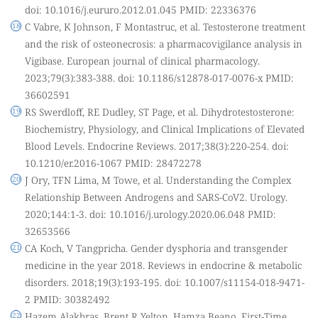
doi: 10.1016/j.eururo.2012.01.045 PMID: 22336376
C Vabre, K Johnson, F Montastruc, et al. Testosterone treatment
and the risk of osteonecrosis: a pharmacovigilance analysis in
Vigibase. European journal of clinical pharmacology.
2023;79(3):383-388. doi: 10.1186/s12878-017-0076-x PMID:
36602591
RS Swerdloff, RE Dudley, ST Page, et al. Dihydrotestosterone:
Biochemistry, Physiology, and Clinical Implications of Elevated
Blood Levels. Endocrine Reviews. 2017;38(3):220-254. doi:
10.1210/er.2016-1067 PMID: 28472278
J Ory, TFN Lima, M Towe, et al. Understanding the Complex
Relationship Between Androgens and SARS-CoV2. Urology.
2020;144:1-3. doi: 10.1016/j.urology.2020.06.048 PMID:
32653566
CA Koch, V Tangpricha. Gender dysphoria and transgender
medicine in the year 2018. Reviews in endocrine & metabolic
disorders. 2018;19(3):193-195. doi: 10.1007/s11154-018-9471-
2 PMID: 30382492
Hazem Alakhras, Brent R Yelton, Hamza Beano. First-Time