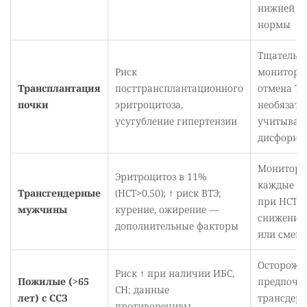
нижней п
нормы
Тщательн
Риск
мониторин
Трансплантация
посттрансплантационного
отмена ТТ
почки
эритроцитоза,
необязате
усугубление гипертензии
учитывать
дисфории
Монитори
Эритроцитоз в 11%
каждые 3–
Трансгендерные
(HCT>0.50); ↑ риск ВТЭ;
при HCT>0
мужчины
курение, ожирение —
снижение
дополнительные факторы
или смен
Осторожно
Риск ↑ при наличии ИБС,
Пожилые (>65
предпочт
СН; данные
лет) с ССЗ
трансдер
противоречивы