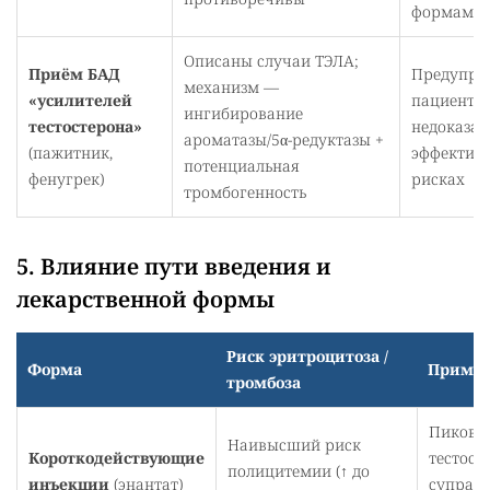
формам
Описаны случаи ТЭЛА;
Приём БАД
Предупре
механизм —
«усилителей
пациентов
ингибирование
тестостерона»
недоказа
ароматазы/5α-редуктазы +
(пажитник,
эффективн
потенциальная
фенугрек)
рисках
тромбогенность
5. Влияние пути введения и
лекарственной формы
Риск эритроцитоза /
Форма
Примеч
тромбоза
Пиковы
Наивысший риск
Короткодействующие
тестост
полицитемии (↑ до
инъекции
(энантат)
супраф