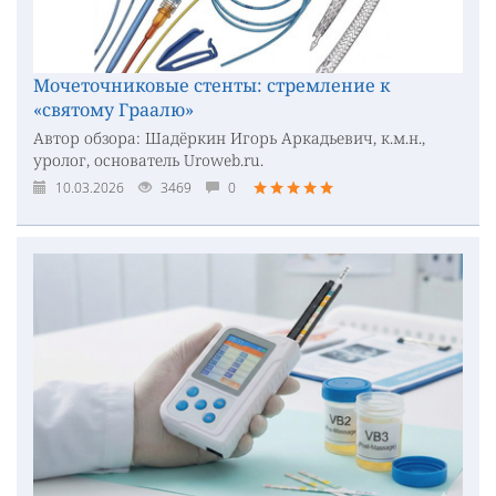
Мочеточниковые стенты: стремление к
«святому Граалю»
Автор обзора: Шадёркин Игорь Аркадьевич, к.м.н.,
уролог, основатель Uroweb.ru.
10.03.2026
3469
0