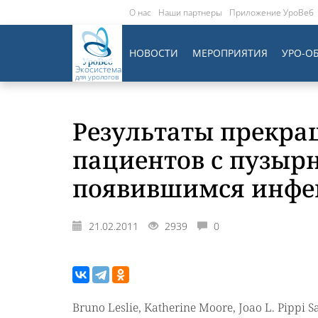
О нас
Наши партнеры
Приложение УроВеб
НОВОСТИ
МЕРОПРИЯТИЯ
УРО-О
Экосистема
для урологов
Результаты прекра
пациентов с пузыр
появившимся инфе
21.02.2011
2939
0
Bruno Leslie, Katherine Moore, Joao L. Pippi Sa