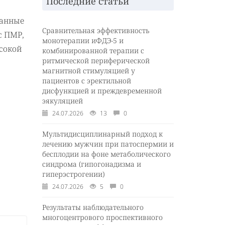
Последние статьи
данные
Сравнительная эффективность
с ПМР,
монотерапии иФДЭ-5 и
ысокой
комбинированной терапии с
ритмической периферической
магнитной стимуляцией у
пациентов с эректильной
дисфункцией и преждевременной
эякуляцией
24.07.2026
13
0
Мультидисциплинарный подход к
лечению мужчин при патоспермии и
бесплодии на фоне метаболического
синдрома (гипогонадизма и
гиперэстрогении)
24.07.2026
5
0
Результаты наблюдательного
многоцентрового проспективного