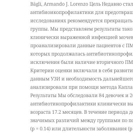
Bägli, Armando J. Lorenzo Цель Недавно ст
антибиоикопрофилактики для предотвращ
исследованиях рекомендуется прекращать
группы. Мы представляем результаты тако
клинически выраженной инфекцией мочев
проанализировали данные пациентов с ПМ
которых продолжалась антибиотикопрофил
исключения были наличие вторичного ПМР 
Критерии оценки включали в себя развити
данным УЗИ и необходимость дальнейшего
анализировали при помощи метода Каплан-
Результаты Мы обследовали 84 девочек и 26
антибиотикопрофилактики клинически выр
возраста 17.2 месяцев. В течение периода
значимых различий между группами по пол
(p = 0.14) или длительности заболнвания (