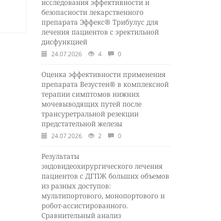
исследования эффективности и
безопасности лекарственного
препарата Эффекс® Трибулус для
лечения пациентов с эректильной
дисфункцией
24.07.2026
4
0
Оценка эффективности применения
препарата Везустен® в комплексной
терапии симптомов нижних
мочевыводящих путей после
трансуретральной резекции
предстательной железы
24.07.2026
2
0
Результаты
эндовидеохирургического лечения
пациентов с ДГПЖ больших объемов
из разных доступов:
мультипортового, монопортового и
робот-ассистированного.
Сравнительный анализ