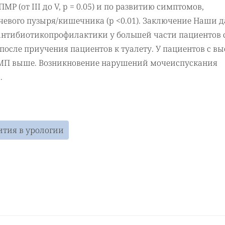
Р (от III до V, p = 0.05) и по развитию симптомов,
вого пузыря/кишечника (p <0.01). Заключение Наши 
нтибиотикопрофилактики у большей части пациентов 
осле приучения пациентов к туалету. У пациентов с в
ИМП выше. Возникновение нарушений мочеиспускания
.
тия в урологии