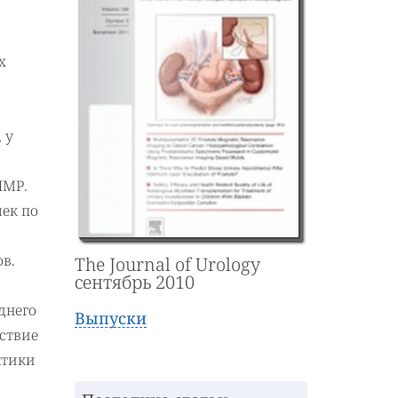
х
 у
ПМР.
ек по
в.
The Journal of Urology
сентябрь 2010
днего
Выпуски
тствие
ктики