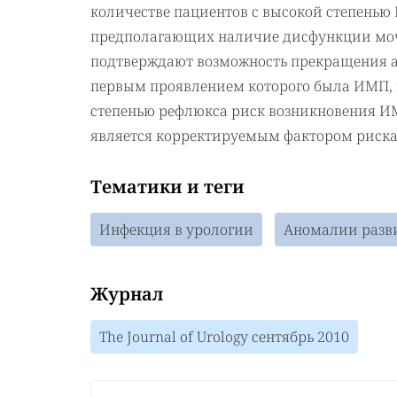
количестве пациентов с высокой степенью ПМ
предполагающих наличие дисфункции моче
подтверждают возможность прекращения а
первым проявлением которого была ИМП, п
степенью рефлюкса риск возникновения 
является корректируемым фактором риска
Тематики и теги
Инфекция в урологии
Аномалии разви
Журнал
The Journal of Urology сентябрь 2010