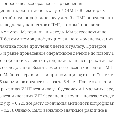
ал вопрос о целесообразности применения
ения инфекции мочевых путей (ИМП). В некоторых
 антибиотикопрофилактику у детей с ПМР определенны
го подхода у пациентов с ПМР, который проявился
ых путей. Материалы и методы Мы ретроспективно
Р без симптомов дисфункционального мочеиспускания,
актика после приучения детей к туалету. Критерия
и ранее проведенное оперативное лечение по поводу 
е инфекции мочевых путей, изменения в паренхиме поч
 обследования. Выживаемость без возникновения ИМП
Мейера и сравнивали при помощи log rank и Cox тесто
 мальчиков среднего возраста 5.4 лет. После окончания
аженная ИМП возникла у 10 девочек и 1 мальчика сре
 до возникновения ИПМ сравнение группы показало отсу
у (p = 0.22), возрасту окончания антибиотикопрофила
p = 0.23). Однако, было выявлено значимое различие в