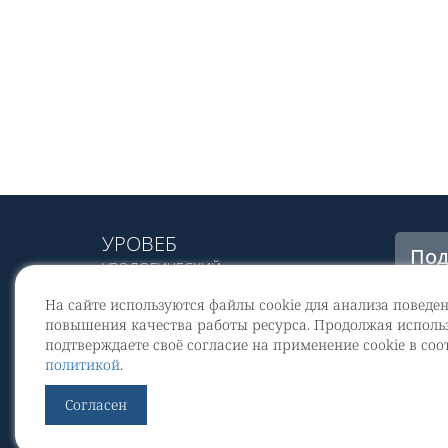
УРОВЕБ
Под
УРОЛОГИЧЕСКИЙ
рас
ИНФОРМАЦИОННЫЙ ПОРТАЛ
На сайте используются файлы cookie для анализа поведе
© 2002 - 2026
повышения качества работы ресурса. Продолжая использ
МЕДИАКИТ 2023
подтверждаете своё согласие на применение cookie в соо
Со
политикой
.
перс
Контакты
Согласен
По
Уров