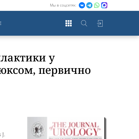
Мы в соцсетях:
Е
лактики у
юксом, первично
 J.