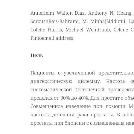
Annerleim Walton Diaz, Anthony N. Hoang, 
SoroushRais-Bahrami, M. MinhajSiddiqui, Lam
Colette Harris, Michael Weintraub, Celene 
Pintoemail address
Цель
Пациенты с увеличенной предстательн
диагностическую дилемму. Частота 
систематической 12-точечной трансрек
пределах от 30% до 40%. Для простат с об
Совмещенное наведение при помощи МР
частоты детекции рака простаты. В на
простаты при биопсии с совмещенным на