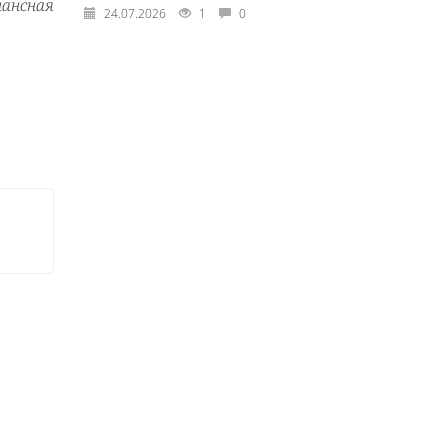
ансная
24.07.2026
1
0