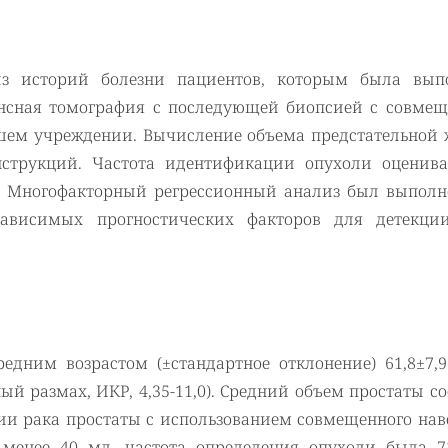
з историй болезни пациентов, которым была вып
ансная томография с последующей биопсией с совме
ем учреждении. Вычисление объема предстательной 
нструкций. Частота идентификации опухоли оценива
ы. Многофакторный регрессионный анализ был выполн
ависимых прогностических факторов для детекци
едним возрастом (±стандартное отклонение) 61,8±7,9
й размах, ИКР, 4,35-11,0). Средний объем простаты с
ции рака простаты с использованием совмещенного нав
 менее 40 мл, частота определения опухоли была 7