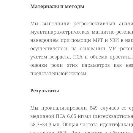
Материалы и методы
Мы выполнили ретроспективный анали
мультипараметрическая магнитно-резон
наведением при помощи МРТ и УЗИ в наш
осуществлялось на основании МРТ-реко
учетом возраста, ПСА и объема простат
оценки роли этих параметров как нез
предстательной железы.
Результаты
Мы проанализировали 649 случаев со ср
медианой ПСА 6,65 нг/мл (интерквартильны
58,7±34,3 мл. Общая частота идентифика
составила 55%. Для простат с объемом