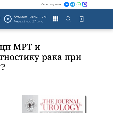
Мы в соцсетях:
Онлайн трансляция
Е
Через
2 час. 26 мин.
щи МРТ и
гностику рака при
ы?