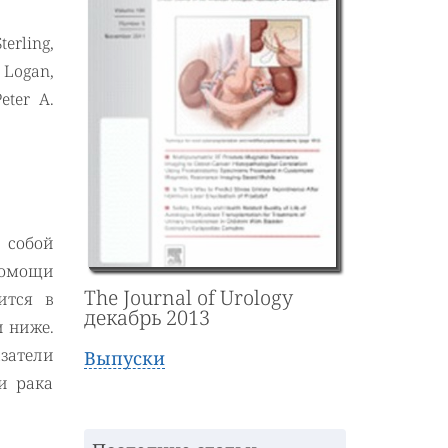
erling,
 Logan,
eter A.
 собой
помощи
The Journal of Urology
ится в
декабрь 2013
и ниже.
затели
Выпуски
и рака