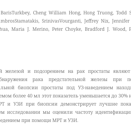
BarisTurkbey, Cheng William Hong, Hong Truong, Todd St
brosStamatakis, SrinivasVourganti, Jeffrey Nix, Jennifer
Chua, Maria J. Merino, Peter Choyke, Bradford J. Wood, P
ой железой и подозрением на рак простаты являют
обнаружения рака предстательной железы при 
тальной биопсии простаты под УЗ-наведением наход
ъемом более 40 мл этот показатель уменьшается до 30% 
Т и УЗИ при биопсии демонстрирует лучшие пока
шем исследовании мы оценили частоту идентификаци
ведением при помощи МРТ и УЗИ.