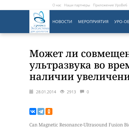
О нас
Наши партнеры
Приложение УроВеб
НОВОСТИ
МЕРОПРИЯТИЯ
УРО-О
Экосистема
для урологов
Может ли совмещен
ультразвука во вр
наличии увеличени
28.01.2014
2913
0
Can Magnetic Resonance-Ultrasound Fusion Bio