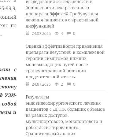
исследования эффективности и
безопасности лекарственного
5-99,9,
препарата Эффекс® Трибулус для
сионный
лечения пациентов с эректильной
езы по
дисфункцией
.
24.07.2026
4
0
Оценка эффективности применения
препарата Везустен® в комплексной
терапии симптомов нижних
мочевыводящих путей после
сии с
трансуретральной резекции
предстательной железы
ичения
24.07.2026
2
0
стоту
д УЗИ-
Результаты
эндовидеохирургического лечения
 собой
пациентов с ДГПЖ больших объемов
лезы и
из разных доступов:
мультипортового, монопортового и
робот-ассистированного.
Сравнительный анализ