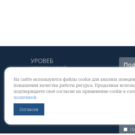
УРОВЕБ
Под
УРОЛОГИЧЕСКИЙ
рас
ИНФОРМАЦИОННЫЙ ПОРТАЛ
На сайте используются файлы cookie для анализа поведе
© 2002 - 2026
повышения качества работы ресурса. Продолжая использ
МЕДИАКИТ 2023
подтверждаете своё согласие на применение cookie в соо
Со
политикой
.
перс
Контакты
Согласен
По
Уров
По