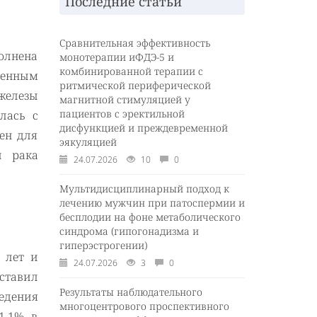
Последние статьи
Сравнительная эффективность
олнена
монотерапии иФДЭ-5 и
комбинированной терапии с
щенным
ритмической периферической
железы
магнитной стимуляцией у
пациентов с эректильной
лась с
дисфункцией и преждевременной
ен для
эякуляцией
и рака
24.07.2026
10
0
Мультидисциплинарный подход к
лечению мужчин при патоспермии и
бесплодии на фоне метаболического
синдрома (гипогонадизма и
гиперэстрогении)
 лет и
24.07.2026
3
0
оставил
Результаты наблюдательного
едения
многоцентрового проспективного
1,1% в