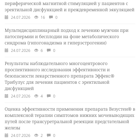
периферической магнитной стимуляцией у пациентов с
эректильной дисфункцией и преждевременной эякуляцией
24.07.2026
16
0
Мультидисциплинарный подход к лечению мужчин при
патоспермии и бесплодии на фоне метаболического
синдрома (гипогонадизма и гиперэстрогении)
24.07.2026
6
0
Результаты наблюдательного многоцентрового
проспективного исследования эффективности и
безопасности лекарственного препарата Эффекс®
Трибулус для лечения пациентов с эректильной
дисфункцией
24.07.2026
4
0
Оценка эффективности применения препарата Везустен® в
комплексной терапии симптомов нижних мочевыводящих
путей после трансуретральной резекции предстательной
железы
24.07.2026
2
0