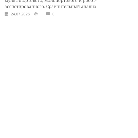
мультипортового, монопортового и робот-
ассистированного. Сравнительный анализ
24.07.2026
1
0