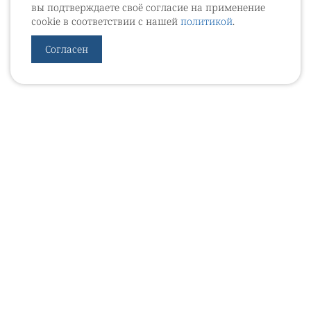
вы подтверждаете своё согласие на применение
cookie в соответствии с нашей
политикой
.
Согласен
УРОВЕБ
УРОЛОГИЧЕСКИЙ ИНФОРМАЦИОННЫЙ ПОРТАЛ
© 2002 - 2026
МЕДИАКИТ 2023
Контакты
Подписаться на рассылку