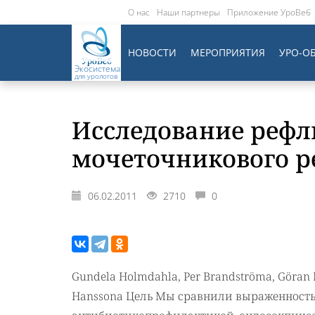
О нас
Наши партнеры
Приложение УроВеб
НОВОСТИ
МЕРОПРИЯТИЯ
УРО-О
Экосистема
для урологов
Исследование рефлю
мочеточникового 
06.02.2011
2710
0
Gundela Holmdahla, Per Brandströma, Göran Läc
Hanssona Цель Мы сравнили выраженность 