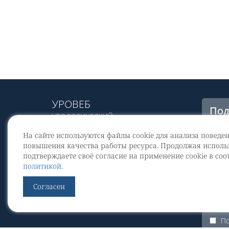
УРОВЕБ
Под
УРОЛОГИЧЕСКИЙ
рас
ИНФОРМАЦИОННЫЙ ПОРТАЛ
На сайте используются файлы cookie для анализа поведе
© 2002 - 2026
повышения качества работы ресурса. Продолжая использ
МЕДИАКИТ 2023
подтверждаете своё согласие на применение cookie в соо
Со
политикой
.
перс
Контакты
Согласен
По
Уров
По