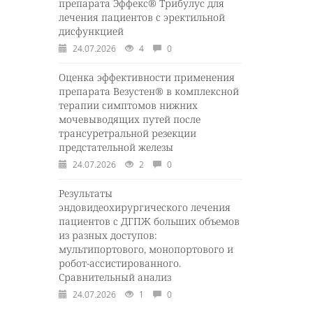
препарата Эффекс® Трибулус для
лечения пациентов с эректильной
дисфункцией
24.07.2026
4
0
Оценка эффективности применения
препарата Везустен® в комплексной
терапии симптомов нижних
мочевыводящих путей после
трансуретральной резекции
предстательной железы
24.07.2026
2
0
Результаты
эндовидеохирургического лечения
пациентов с ДГПЖ больших объемов
из разных доступов:
мультипортового, монопортового и
робот-ассистированного.
Сравнительный анализ
24.07.2026
1
0