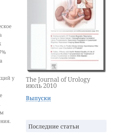
еское
а
х
47%
а
кций у
The Journal of Urology
июль 2010
е
Выпуски
а
ем
ния.
Последние статьи