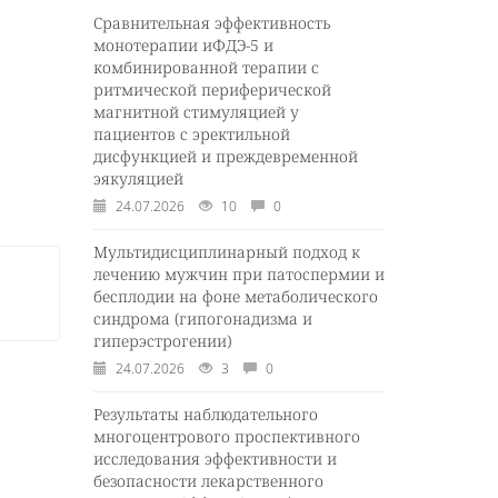
Сравнительная эффективность
монотерапии иФДЭ-5 и
комбинированной терапии с
ритмической периферической
магнитной стимуляцией у
пациентов с эректильной
дисфункцией и преждевременной
эякуляцией
24.07.2026
10
0
Мультидисциплинарный подход к
лечению мужчин при патоспермии и
бесплодии на фоне метаболического
синдрома (гипогонадизма и
гиперэстрогении)
24.07.2026
3
0
Результаты наблюдательного
многоцентрового проспективного
исследования эффективности и
безопасности лекарственного