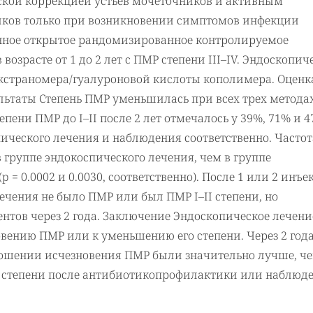
кой коррекцией устьев мочеточников и активным
иков только при возникновении симптомов инфекции
нное открытое рандомизированное контролируемое
озрасте от 1 до 2 лет с ПМР степени III–IV. Эндоскопич
екстраномера/гуалуроновой кислоты кополимера. Оценк
зультаты Степень ПМР уменьшилась при всех трех метода
пени ПМР до I–II после 2 лет отмечалось у 39%, 71% и 
ического лечения и наблюдения соответственно. Частот
группе эндокоспического лечения, чем в группе
 0.0002 и 0.0030, соответственно). После 1 или 2 инъе
ечения не было ПМР или был ПМР I–II степени, но
тов через 2 года. Заключение Эндоскопическое лечени
овению ПМР или к уменьшению его степени. Через 2 год
тошении исчезновения ПМР были значительно лучше, ч
 степени после антибиотикопрофилактики или наблюде