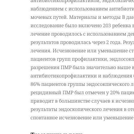
антибиотикопрофилактикой, эндосокпичес
наблюдением с использованием антибиот
мочевых путей. Материалы и методы В да
исследование было включено 203 ребенка в в
лечение проводилось с использованием д
результатов проводилась через 2 года. Ре
лечения. Исчезновение или уменьшение сте
пациентов групп профилактики, эндлосокп
разрешения ПМР была значительно выше в 
антибиотикопрофилактики и наблюдения (p =
86% пациентов группы эндосокпического л
рецидивный ПМР был отмечен у 20% пациен
приводит в большинстве случаев к исчезн
результаты эндоскопического лечения в о
спонтанное исчезновение или уменьшение