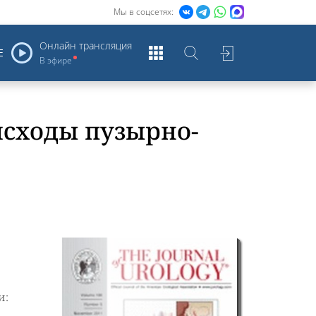
Мы в соцсетях:
Онлайн трансляция
Е
В эфире
исходы пузырно-
и: