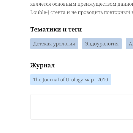
является основным преимуществом данног
Double-J стента и не проводить повторный 
Тематики и теги
Детская урология
Эндоурология
А
Журнал
The Journal of Urology март 2010