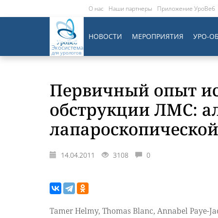
О нас
Наши партнеры
Приложение УроВеб
НОВОСТИ
МЕРОПРИЯТИЯ
УРО-О
Экосистема
для урологов
Первичный опыт ис
обструкции ЛМС: ал
лапароскопической
14.04.2011
3108
0
Tamer Helmy, Thomas Blanc, Annabel Paye-J