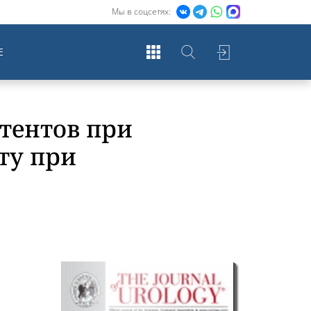
Мы в соцсетях:
Е
тентов при
ту при