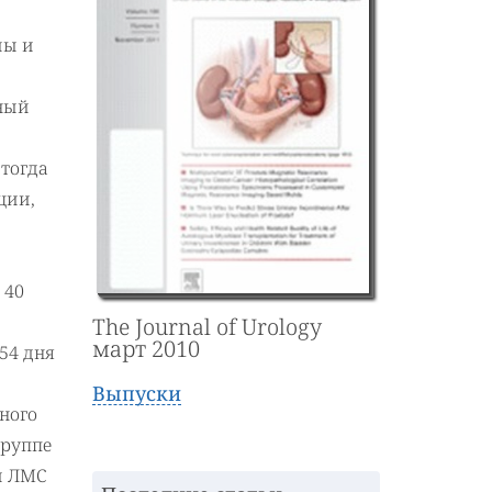
лы и
жный
 тогда
ции,
 40
The Journal of Urology
март 2010
.54 дня
Выпуски
дного
группе
ки ЛМС