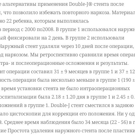
е альтернативы применения Double-J® стента после
, что позволило избежать повторного наркоза. Материа
но 22 ребенка, которым выполнялась
период с 2000 по2008. В группе 1 использовался нару
ый фиксировали на 2 день. В группе 2 использовали
 Наружный стент удаляли через 10 дней после операции,
 под наркозом. Мы ретроспективно сравнили время опера
нтра- и послеоперационные осложнения и результаты.
т операции составил 31 ± 9 месяцев в группе 1 и 37 ± 12
ость операции была несколько меньше в группе 1 (190 ±
. Во время установки стента не было интраоперационных
питализации была 2.18 ± 1.20 дня в группе 1 и 2.45 ± 0
ожнений в группе 1. Double-J стент сместился в заднюю
овало цистоскопии для коррекции его положения. Ни у о
 Среднее время наблюдения было 34 месяца (22 - 56) в 
ючение Простота удаления наружного стента после пласти