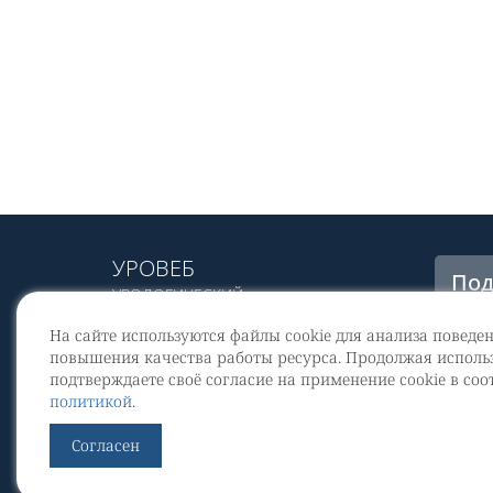
УРОВЕБ
Под
УРОЛОГИЧЕСКИЙ
рас
ИНФОРМАЦИОННЫЙ ПОРТАЛ
На сайте используются файлы cookie для анализа поведе
© 2002 - 2026
повышения качества работы ресурса. Продолжая использ
МЕДИАКИТ 2023
подтверждаете своё согласие на применение cookie в соо
Со
политикой
.
перс
Контакты
Согласен
По
Уров