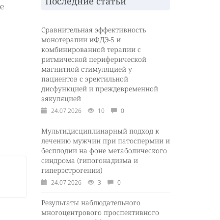
Последние статьи
е
Сравнительная эффективность
монотерапии иФДЭ-5 и
комбинированной терапии с
ритмической периферической
магнитной стимуляцией у
пациентов с эректильной
дисфункцией и преждевременной
эякуляцией
24.07.2026
10
0
Мультидисциплинарный подход к
лечению мужчин при патоспермии и
бесплодии на фоне метаболического
синдрома (гипогонадизма и
гиперэстрогении)
24.07.2026
3
0
Результаты наблюдательного
многоцентрового проспективного