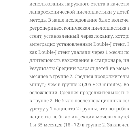
использования наружного стента в качеств
лапароскопической пиелопластики у детей
методы В наше исследование было включе
ретроперинеоскопическая пиелопластика в 
стент, установленный через лоханку, котор
антеградно установленный Double-J стент.
как Double-J стент удаляли через 1 месяц
длительность нахождения в стационаре, и
Результаты Средний возраст детей на момен
месяцев в группе 2. Средняя продолжительн
минут), чем в группе 2 (205 ± 23 minutes)
осложнений. Средняя продолжительность гос
в группе 2. Не было послеоперационных осл
уретру у 1 пациента 2 группы, что потреб
пациента не было инфекции мочевых путей.
1 и 35 месяцев (16 - 72) в группе 2. Закл