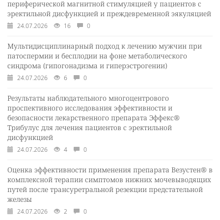
периферической магнитной стимуляцией у пациентов с
эректильной дисфункцией и преждевременной эякуляцией
24.07.2026
16
0
Мультидисциплинарный подход к лечению мужчин при
патоспермии и бесплодии на фоне метаболического
синдрома (гипогонадизма и гиперэстрогении)
24.07.2026
6
0
Результаты наблюдательного многоцентрового
проспективного исследования эффективности и
безопасности лекарственного препарата Эффекс®
Трибулус для лечения пациентов с эректильной
дисфункцией
24.07.2026
4
0
Оценка эффективности применения препарата Везустен® в
комплексной терапии симптомов нижних мочевыводящих
путей после трансуретральной резекции предстательной
железы
24.07.2026
2
0