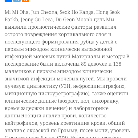
Mi Mi Oha, Jun Cheona, Seok Ho Kanga, Hong Seok
Parkb, Jeong Gu Leea, Du Geon Moonb цель Мы
выявили прогностические факторы развития
острого повреждения кортикального слоя и
последующего формирования рубца у детей с
первым эпизодом клинически выраженной
инфекцией мочевых путей Материалы и методы В
исследование были включены 89 девочек и 138
мальчиков с первым эпизодом клинически
значимой инфекции мочевых путей. Мы провели
лучевую диагностику (УЗИ, нефросцинтиграфию,
микционную цистоуретрографию), также оценили
клинические данные (возраст, пол, лихорадку,
время задержки лечения) и лабораторные
данные(общий анализ крови, количество
нейтрофилов, уровень креатинина крови, общий
анализ с окраской по Грамму, посев мочи, уровень
С-реактивного белка, СОЭ). Нефросцинтиграфия