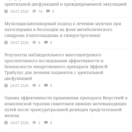
эректильной дисфункцией и преждевременной эякуляцией
24.07.2026
16
0
Мультидисциплинарный подход к лечению мужчин при
патоспермии и бесплодии на фоне метаболического
синдрома (гипогонадизма и гиперэстрогении)
24.07.2026
6
0
Результаты наблюдательного многоцентрового
проспективного исследования эффективности и
безопасности лекарственного препарата Эффекс®
Трибулус для лечения пациентов с эректильной
дисфункцией
24.07.2026
4
0
Оценка эффективности применения препарата Везустен® в
комплексной терапии симптомов нижних мочевыводящих
путей после трансуретральной резекции предстательной
железы
24.07.2026
2
0