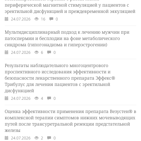
периферической магнитной стимуляцией у пациентов с
эректильной дисфункцией и преждевременной эякуляцией
24.07.2026
16
0
Мультидисциплинарный подход к лечению мужчин при
патоспермии и бесплодии на фоне метаболического
синдрома (гипогонадизма и гиперэстрогении)
24.07.2026
6
0
Результаты наблюдательного многоцентрового
проспективного исследования эффективности и
безопасности лекарственного препарата Эффекс®
Трибулус для лечения пациентов с эректильной
дисфункцией
24.07.2026
4
0
Оценка эффективности применения препарата Везустен® в
комплексной терапии симптомов нижних мочевыводящих
путей после трансуретральной резекции предстательной
железы
24.07.2026
2
0