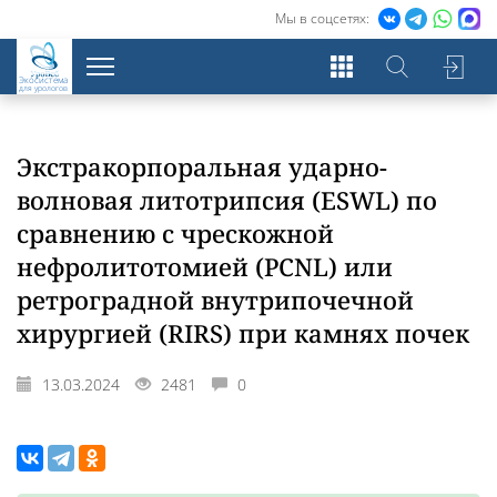
Мы в соцсетях:
Экосистема
для урологов
Экстракорпоральная ударно-
волновая литотрипсия (ESWL) по
сравнению с чрескожной
нефролитотомией (PCNL) или
ретроградной внутрипочечной
хирургией (RIRS) при камнях почек
13.03.2024
2481
0