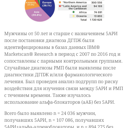
Мужчины от 50 лет и старше с назначением 5АРИ
после постановки диагноза ДГПЖ были
идентифицированы в базах данных IBM®
Marketscan® Research в период с 2007 по 2016 год и
сопоставлены с парными контрольными группами.
Случайные диагнозы РМП были выявлены после
диагностики ДГПЖ и/или фармакологического
лечения. Был проведен анализ подгрупп по риску
воздействия для изучения связи между 5АРИ и РМП
с течением времени. Также изучалось
использование альфа-блокаторов (аАБ) без 5АРИ.
Всего было выявлено n = 24 036 мужчин,
получавших 5АРИ, n = 107 086, получавших
5АРИ+альфа-адреноблокаторы, и n = 894 275 без