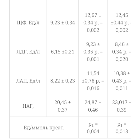
12,67 ±
12,45
ЩФ. Ед/л
9,23 ± 0,34
0,34 р, =
±0,44 р, =
0,002
0,002
9,23 ±
8,46 ±
ЛДГ, Ед/л
6,15 ±0,21
0,35 р, =
0,34 р, =
0,001
0,020
11,54
10,38 ±
ЛАП, Ед/л
8,22 ± 0,23
±0,76 р, =
0,43 р, =
0,016
0,011
20,45 ±
24,87 ±
23,017 ±
НАГ,
0,37
0,46
0,39
р
=
р
=
1
1
Ед/ммоль креат.
0,004
0,013