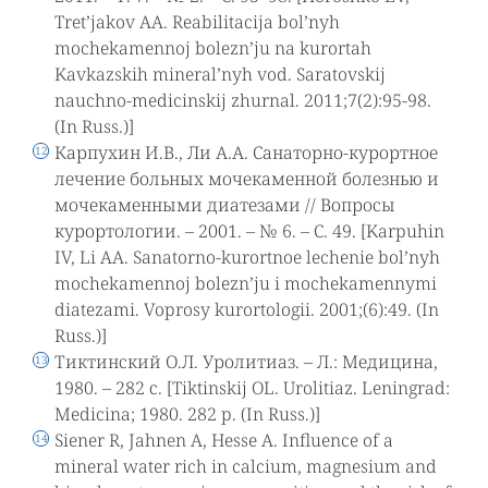
Tret’jakov AA. Reabilitacija bol’nyh
mochekamennoj bolezn’ju na kurortah
Kavkazskih mineral’nyh vod. Saratovskij
nauchno-medicinskij zhurnal. 2011;7(2):95-98.
(In Russ.)]
Карпухин И.В., Ли А.А. Санаторно-курортное
лечение больных мочекаменной болезнью и
мочекаменными диатезами // Вопросы
курортологии. – 2001. – № 6. – С. 49. [Karpuhin
IV, Li AA. Sanatorno-kurortnoe lechenie bol’nyh
mochekamennoj bolezn’ju i mochekamennymi
diatezami. Voprosy kurortologii. 2001;(6):49. (In
Russ.)]
Тиктинский О.Л. Уролитиаз. – Л.: Медицина,
1980. – 282 с. [Tiktinskij OL. Urolitiaz. Leningrad:
Medicina; 1980. 282 p. (In Russ.)]
Siener R, Jahnen A, Hesse A. Influence of a
mineral water rich in calcium, magnesium and