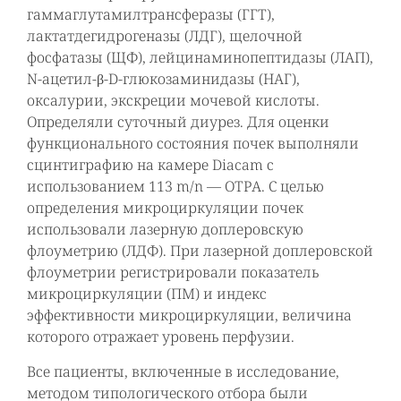
гаммаглутамилтрансферазы (ГГТ),
лактатдегидрогеназы (ЛДГ), щелочной
фосфатазы (ЩФ), лейцинаминопептидазы (ЛАП),
N-ацетил-β-D-глюкозаминидазы (НАГ),
оксалурии, экскреции мочевой кислоты.
Определяли суточный диурез. Для оценки
функционального состояния почек выполняли
сцинтиграфию на камере Diacam с
использованием 113 m/n — ОТРА. С целью
определения микроциркуляции почек
использовали лазерную доплеровскую
флоуметрию (ЛДФ). При лазерной доплеровской
флоуметрии регистрировали показатель
микроциркуляции (ПМ) и индекс
эффективности микроциркуляции, величина
которого отражает уровень перфузии.
Все пациенты, включенные в исследование,
методом типологического отбора были