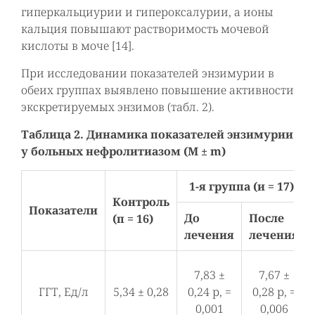
гиперкальциурии и гипероксалурии, а ионы
кальция повышают растворимость мочевой
кислоты в моче [14].
При исследовании показателей энзимурии в
обеих группах выявлено повышение активности
экскретируемых энзимов (табл. 2).
Таблица 2. Динамика показателей энзимурии
у больных нефролитиазом (M ± m)
1-я группа (и = 17)
Контроль
Показатели
До
После
(п = 16)
лечения
лечения
7,83 ±
7,67 ±
ГГТ, Ед/л
5,34 ± 0,28
0,24 р, =
0,28 р, =
0,001
0,006