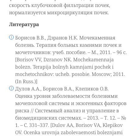
скорость клубочковой фильтрации почек,
нормализуется микроциркуляция почек.
Литература
Борисов В.В., Дзранов Н.К. Мочекаменная
болезнь. Терапия больных камнями почек и
мочеточников: учеб. пособие. – М., 2011. – 96 с.
[Borisov VV, Dzranov NK. Mochekamennaja
bolezn. Terapija bolnyh kamnjami pochek i
mochetochnikov: ucheb. posobie. Moscow; 2011.
(In Russ.)]
Дулов А.А., Борисов В.А., Клепиков О.В.
Оценка уровня заболеваемости болезнями
мочеполовой системы и экзогенных факторов
риска // Системный анализ и управление в
биомедицинских системах. – 2013. – Т. 12. – №
1. – С. 331–337. [Dulov AA, Borisov VA, Klepikov
OV. Ocenka urovnja zabolevaemosti boleznjami