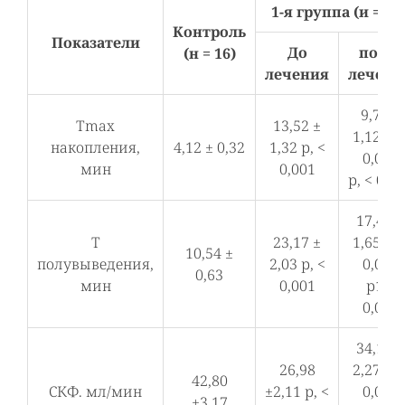
1-я группа (и = 17
Контроль
Показатели
До
после
(н = 16)
лечения
лечени
9,73 ±
Тmax
13,52 ±
1,12 р, 
накопления,
4,12 ± 0,32
1,32 р, <
0,001
мин
0,001
р, < 0,0
17,45 ±
Т
23,17 ±
1,65 р, 
10,54 ±
полувыведения,
2,03 р, <
0,001
0,63
мин
0,001
р1 <
0,001
34,18 ±
26,98
2,27 р, 
42,80
СКФ. мл/мин
±2,11 р, <
0,036
±3,17