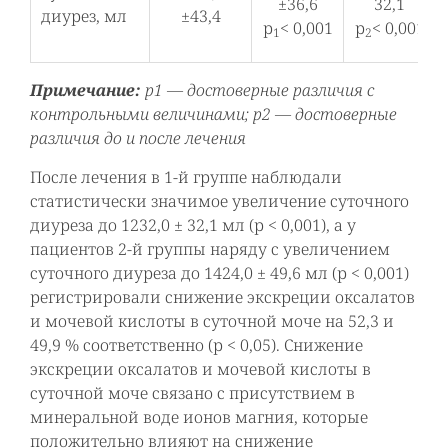
±36,6
32,1
диурез, мл
±43,4
р
< 0,001
р
< 0,001
1
2
Примечание:
р1 — достоверные различия с
контрольными величинами; р2 — достоверные
различия до и после лечения
После лечения в 1-й группе наблюдали
статистически значимое увеличение суточного
диуреза до 1232,0 ± 32,1 мл (р < 0,001), а у
пациентов 2-й группы наряду с увеличением
суточного диуреза до 1424,0 ± 49,6 мл (р < 0,001)
регистрировали снижение экскреции оксалатов
и мочевой кислоты в суточной моче на 52,3 и
49,9 % соответственно (р < 0,05). Снижение
экскреции оксалатов и мочевой кислоты в
суточной моче связано с присутствием в
минеральной воде ионов магния, которые
положительно влияют на снижение