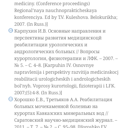
mediciny. (Conference proceedings)
Regional’naya nauchnoprakticheskaya
konferenciya. Ed by T.V. Kuleshova. Belokurikha;
2007. (In Russ.)]
Карпухин И.В. Основные направления и
перспективы развития медицинскоцй
реабилитации урологических и
андрологических больных // Вопросы
курортологии, физиотерапии и ЛФК. – 2007. –
№ 5. – С. 4–8. [Karpuhin IV. Osnovnye
napravlenija i perspektivy razvitija medicinskocj
reabilitacii urologicheskih i andrologicheskih
bol’nyh. Voprosy kurortologii, fizioterapii i LFK.
2007;(5):4-8. (In Russ.)]
Хорошко Е.В., Третьяков А.А. Реабилитация
больных мочекаменной болезнью на
курортах Кавказских минеральных вод //
Саратовский научно-медицинский журнал. –
2011. – Т. 7. – № 2. – С. 95–98. [Horoshko EV,