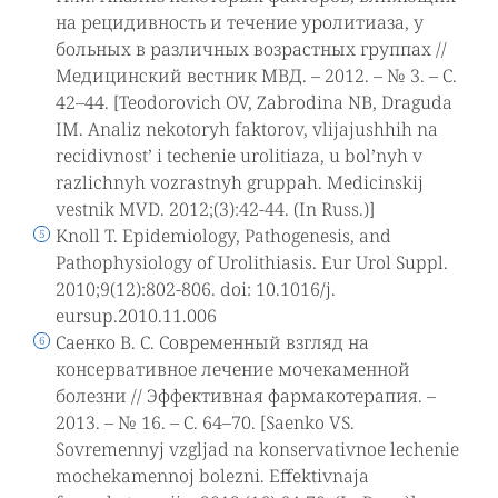
на рецидивность и течение уролитиаза, у
больных в различных возрастных группах //
Медицинский вестник МВД. – 2012. – № 3. – С.
42–44. [Teodorovich OV, Zabrodina NB, Draguda
IM. Analiz nekotoryh faktorov, vlijajushhih na
recidivnost’ i techenie urolitiaza, u bol’nyh v
razlichnyh vozrastnyh gruppah. Medicinskij
vestnik MVD. 2012;(3):42-44. (In Russ.)]
Knoll T. Epidemiology, Pathogenesis, and
Pathophysiology of Urolithiasis. Eur Urol Suppl.
2010;9(12):802-806. doi: 10.1016/j.
eursup.2010.11.006
Саенко В. С. Современный взгляд на
консервативное лечение мочекаменной
болезни // Эффективная фармакотерапия. –
2013. – № 16. – С. 64–70. [Saenko VS.
Sovremennyj vzgljad na konservativnoe lechenie
mochekamennoj bolezni. Effektivnaja