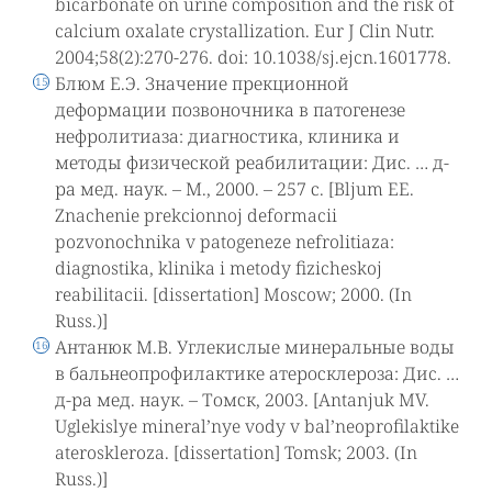
bicarbonate on urine composition and the risk of
calcium oxalate crystallization. Eur J Clin Nutr.
2004;58(2):270-276. doi: 10.1038/sj.ejcn.1601778.
Блюм Е.Э. Значение прекционной
деформации позвоночника в патогенезе
нефролитиаза: диагностика, клиника и
методы физической реабилитации: Дис. … д-
ра мед. наук. – М., 2000. – 257 с. [Bljum EE.
Znachenie prekcionnoj deformacii
pozvonochnika v patogeneze nefrolitiaza:
diagnostika, klinika i metody fizicheskoj
reabilitacii. [dissertation] Moscow; 2000. (In
Russ.)]
Антанюк М.В. Углекислые минеральные воды
в бальнеопрофилактике атеросклероза: Диc. …
д-ра мед. наук. – Томск, 2003. [Antanjuk MV.
Uglekislye mineral’nye vody v bal’neoprofilaktike
ateroskleroza. [dissertation] Tomsk; 2003. (In
Russ.)]