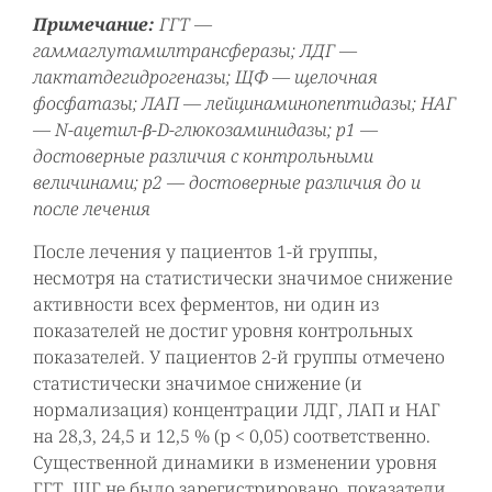
Примечание:
ГГТ —
гаммаглутамилтрансферазы; ЛДГ —
лактатдегидрогеназы; ЩФ — щелочная
фосфатазы; ЛАП — лейцинаминопептидазы; НАГ
— N-ацетил-β-D-глюкозаминидазы; р1 —
достоверные различия с контрольными
величинами; р2 — достоверные различия до и
после лечения
После лечения у пациентов 1-й группы,
несмотря на статистически значимое снижение
активности всех ферментов, ни один из
показателей не достиг уровня контрольных
показателей. У пациентов 2-й группы отмечено
статистически значимое снижение (и
нормализация) концентрации ЛДГ, ЛАП и НАГ
на 28,3, 24,5 и 12,5 % (р < 0,05) соответственно.
Существенной динамики в изменении уровня
ГГТ, ЩГ не было зарегистрировано, показатели