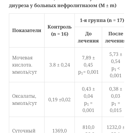
диуреза у больных нефролитиазом (M ± m)
1-я группа (n = 17)
Контроль
Показатели
До
После
(n = 16)
лечения
лечения
5,73 ±
Мочевая
7,89 ±
0,54
кислота.
3.8 ± 0,24
0,45
р
<
1
ммоль/сут
р
= 0,001
1
0,001
0,43 ±
0,38 ±
Оксалаты,
0,04
0,03
0,19 ±0,02
ммоль/сут
р
=
р
=
1
1
0,001
0,015
810,0
1232,0 ±
Суточный
1369,0