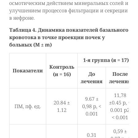
осмотическим действием минеральных солей и
улучшением процессов фильтрации и секреции
в нефроне.
Таблица 4. Динамика показателей базального
кровотока в точке проекции почек у
больных (M ± m)
1-я группа (я = 17)
Контроль
Показатели
До
После
(и = 16)
лечения
лечения
11,78
9.67 ±
20.84 ±
±0.45 р, <
ПМ, пф. ед.
0,98 р, <
1.12
0.001 р2
0.001
< 0.001
0,59 ±
0.31