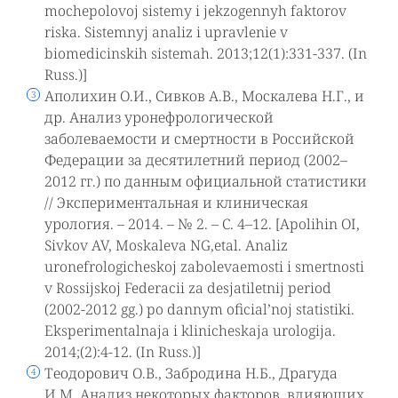
mochepolovoj sistemy i jekzogennyh faktorov
riska. Sistemnyj analiz i upravlenie v
biomedicinskih sistemah. 2013;12(1):331-337. (In
Russ.)]
Аполихин О.И., Сивков А.В., Москалева Н.Г., и
др. Анализ уронефрологической
заболеваемости и смертности в Российской
Федерации за десятилетний период (2002–
2012 гг.) по данным официальной статистики
// Экспериментальная и клиническая
урология. – 2014. – № 2. – С. 4–12. [Apolihin OI,
Sivkov AV, Moskaleva NG,etal. Analiz
uronefrologicheskoj zabolevaemosti i smertnosti
v Rossijskoj Federacii za desjatiletnij period
(2002-2012 gg.) po dannym oficial’noj statistiki.
Eksperimentalnaja i klinicheskaja urologija.
2014;(2):4-12. (In Russ.)]
Теодорович О.В., Забродина Н.Б., Драгуда
И.М. Анализ некоторых факторов, влияющих