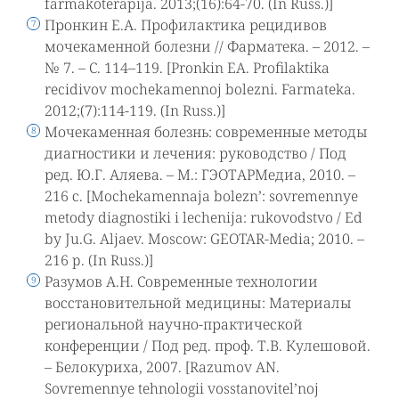
farmakoterapija. 2013;(16):64-70. (In Russ.)]
Пронкин Е.А. Профилактика рецидивов
мочекаменной болезни // Фарматека. – 2012. –
№ 7. – С. 114–119. [Pronkin EA. Profilaktika
recidivov mochekamennoj bolezni. Farmateka.
2012;(7):114-119. (In Russ.)]
Мочекаменная болезнь: современные методы
диагностики и лечения: руководство / Под
ред. Ю.Г. Аляева. – М.: ГЭОТАРМедиа, 2010. –
216 с. [Mochekamennaja bolezn’: sovremennye
metody diagnostiki i lechenija: rukovodstvo / Ed
by Ju.G. Aljaev. Moscow: GEOTAR-Media; 2010. –
216 p. (In Russ.)]
Разумов А.Н. Современные технологии
восстановительной медицины: Материалы
региональной научно-практической
конференции / Под ред. проф. Т.В. Кулешовой.
– Белокуриха, 2007. [Razumov AN.
Sovremennye tehnologii vosstanovitel’noj