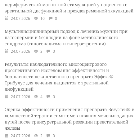
периферической магнитной стимуляцией у пациентов с
эректильной дисфункцией и преждевременной эякуляцией
24.07.2026
10
0
Мультидисциплинарный подход к лечению мужчин при
патоспермии и бесплодии на фоне метаболического
синдрома (гипогонадизма и гиперэстрогении)
24.07.2026
3
0
Результаты наблюдательного многоцентрового
проспективного исследования эффективности и
безопасности лекарственного препарата Эффекс®
Трибулус для лечения пациентов с эректильной
дисфункцией
24.07.2026
4
0
Оценка эффективности применения препарата Везустен® в
комплексной терапии симптомов нижних мочевыводящих
путей после трансуретральной резекции предстательной
железы
24.07.2026
2
0