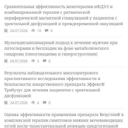
Сравнительная эффективность монотерапии иФДЭ-5 и
комбинированной терапии с ритмической
периферической магнитной стимуляцией у пациентов с
эректильной дисфункцией и преждевременной эякуляцией
24.07.2026
10
0
Мультидисциплинарный подход к лечению мужчин при
патоспермии и бесплодии на фоне метаболического
синдрома (гипогонадизма и гиперэстрогении)
24.07.2026
3
0
Результаты наблюдательного многоцентрового
проспективного исследования эффективности и
безопасности лекарственного препарата Эффекс®
Трибулус для лечения пациентов с эректильной
дисфункцией
24.07.2026
4
0
Оценка эффективности применения препарата Везустен® в
комплексной терапии симптомов нижних мочевыводящих
путей после трансуретральной резекции предстательной