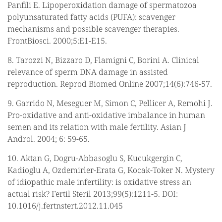
Panfili E. Lipoperoxidation damage of spermatozoa
polyunsaturated fatty acids (PUFA): scavenger
mechanisms and possible scavenger therapies.
FrontBiosci. 2000;5:E1-E15.
8. Tarozzi N, Bizzaro D, Flamigni C, Borini A. Clinical
relevance of sperm DNA damage in assisted
reproduction. Reprod Biomed Online 2007;14(6):746-57.
9. Garrido N, Meseguer M, Simon C, Pellicer A, Remohi J.
Pro-oxidative and anti-oxidative imbalance in human
semen and its relation with male fertility. Asian J
Androl. 2004; 6: 59-65.
10. Aktan G, Dogru-Abbasoglu S, Kucukgergin C,
Kadioglu A, Ozdemirler-Erata G, Kocak-Toker N. Mystery
of idiopathic male infertility: is oxidative stress an
actual risk? Fertil Steril 2013;99(5):1211-5. DOI:
10.1016/j.fertnstert.2012.11.045