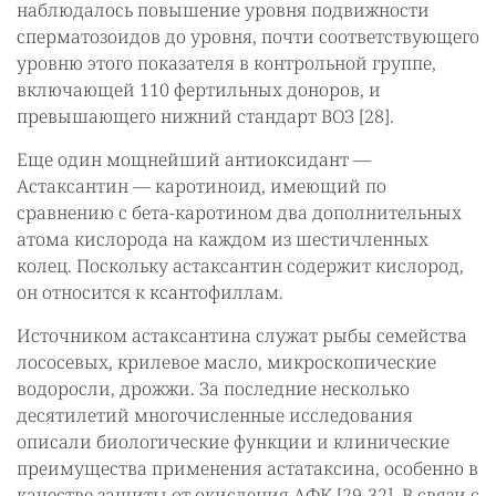
наблюдалось повышение уровня подвижности
сперматозоидов до уровня, почти соответствующего
уровню этого показателя в контрольной группе,
включающей 110 фертильных доноров, и
превышающего нижний стандарт ВОЗ [28].
Еще один мощнейший антиоксидант —
Астаксантин — каротиноид, имеющий по
сравнению с бета-каротином два дополнительных
атома кислорода на каждом из шестичленных
колец. Поскольку астаксантин содержит кислород,
он относится к ксантофиллам.
Источником астаксантина служат рыбы семейства
лососевых, крилевое масло, микроскопические
водоросли, дрожжи. За последние несколько
десятилетий многочисленные исследования
описали биологические функции и клинические
преимущества применения астатаксина, особенно в
качестве защиты от окисления АФК [29-32]. В связи с