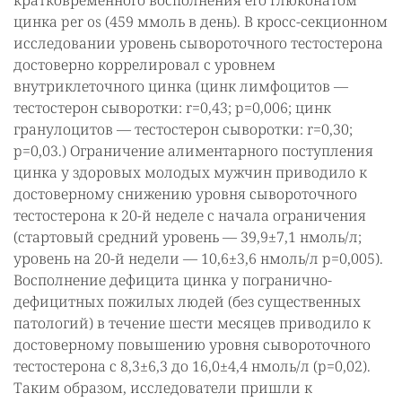
кратковременного восполнения его глюконатом
цинка per os (459 ммоль в день). В кросс-секционном
исследовании уровень сывороточного тестостерона
достоверно коррелировал с уровнем
внутриклеточного цинка (цинк лимфоцитов —
тестостерон сыворотки: r=0,43; p=0,006; цинк
гранулоцитов — тестостерон сыворотки: r=0,30;
p=0,03.) Ограничение алиментарного поступления
цинка у здоровых молодых мужчин приводило к
достоверному снижению уровня сывороточного
тестостерона к 20-й неделе с начала ограничения
(стартовый средний уровень — 39,9±7,1 нмоль/л;
уровень на 20-й недели — 10,6±3,6 нмоль/л p=0,005).
Восполнение дефицита цинка у погранично-
дефицитных пожилых людей (без существенных
патологий) в течение шести месяцев приводило к
достоверному повышению уровня сывороточного
тестостерона с 8,3±6,3 до 16,0±4,4 нмоль/л (p=0,02).
Таким образом, исследователи пришли к