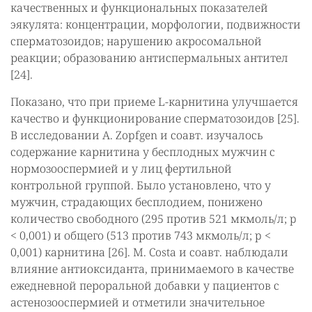
качественных и функциональных показателей
эякулята: концентрации, морфологии, подвижности
сперматозоидов; нарушению акросомальной
реакции; образованию антиспермальных антител
[24].
Показано, что при приеме L-карнитина улучшается
качество и функционирование сперматозоидов [25].
В исследовании A. Zopfgen и соавт. изучалось
содержание карнитина у бесплодных мужчин с
нормозооспермией и у лиц фертильной
контрольной группой. Было установлено, что у
мужчин, страдающих бесплодием, понижено
количество свободного (295 против 521 мкмоль/л; p
< 0,001) и общего (513 против 743 мкмоль/л; p <
0,001) карнитина [26]. M. Costa и соавт. наблюдали
влияние антиоксиданта, принимаемого в качестве
ежедневной пероральной добавки у пациентов с
астенозооспермией и отметили значительное