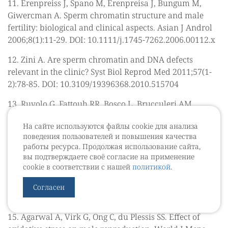
11. Erenpreiss J, Spano M, Erenpreisa J, Bungum M,
Giwercman A. Sperm chromatin structure and male
fertility: biological and clinical aspects. Asian J Androl
2006;8(1):11-29. DOI: 10.1111/j.1745-7262.2006.00112.x
12. Zini A. Are sperm chromatin and DNA defects
relevant in the clinic? Syst Biol Reprod Med 2011;57(1-
2):78-85. DOI: 10.3109/19396368.2010.515704
13. Ruvolo G, Fattouh RR, Bosco L, Brucculeri AM,
Cittadini E. New molecular markers for the evaluation
На сайте используются файлы cookie для анализа
of gamete quality. J Assist Reprod Genet 2013;30(2):207-
поведения пользователей и повышения качества
12. DOI: 10.1007/s10815-013-9943-y.
работы ресурса. Продолжая использование сайта,
вы подтверждаете своё согласие на применение
14. Erenpreiss J, Spano M, Erenpreisa J, Bungum M,
cookie в соответствии с нашей
политикой
.
Giwercman A. Sperm chromatin structure and male
fertility: biological and clinical aspects. Asian J Androl
Согласен
2006;8(1):11-29. DOI: 10.1111/j.1745-7262.2006.00112.x.
15. Agarwal A, Virk G, Ong C, du Plessis SS. Effect of