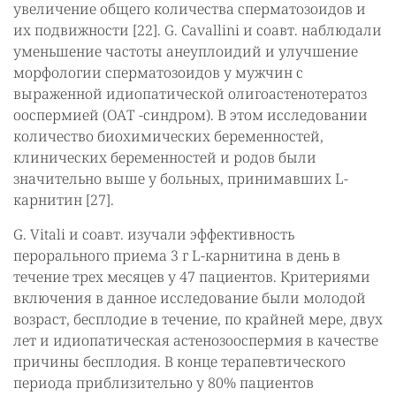
увеличение общего количества сперматозоидов и
их подвижности [22]. G. Cavallini и соавт. наблюдали
уменьшение частоты анеуплоидий и улучшение
морфологии сперматозоидов у мужчин с
выраженной идиопатической олигоастенотератоз
ооспермией (ОАТ -синдром). В этом исследовании
количество биохимических беременностей,
клинических беременностей и родов были
значительно выше у больных, принимавших L-
карнитин [27].
G. Vitali и соавт. изучали эффективность
перорального приема 3 г L-карнитина в день в
течение трех месяцев у 47 пациентов. Критериями
включения в данное исследование были молодой
возраст, бесплодие в течение, по крайней мере, двух
лет и идиопатическая астенозооспермия в качестве
причины бесплодия. В конце терапевтического
периода приблизительно у 80% пациентов