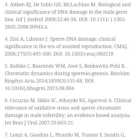
3. Aitken RJ, De Iuliis GN, McLachlan RI. Biological and
clinical significance of DNA damage in the male germ
line. Inf J Androl 2009;32:46-56. DOI: 10.1111/ j.1365-
2605.2008.00943.x.
4. Zini A, Libman J. Sperm DNA damage: clinical
significance in the era of assisted reproduction. CMAJ.
2006;175(5):495-500. DOI: 10.1503/cmaj.060218
5. Rathke C, Baarends WM, Awe S, Renkawitz-Pohl R..
Chromatin dynamics during spermio-genesis. Biochim
Biophys Acta.2014;1839(3):155-68. DOI:
10.1016/j.bbagrm.2013.08.004
6. Cocuzza M, Sikka SC, Athayde KS, Agarwal A. Clinical
relevance of oxidative stress and sperm chromatin
damage in male infertility: an evidence based analysis.
Int Braz J Urol 2007;33:603-21.
7. Lenzi A, Gandini L, Picardo M, Tramer F, Sandri G,