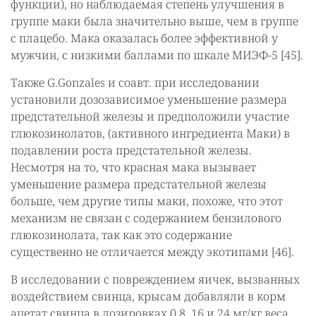
функции), но наблюдаемая степень улучшения в
группе маки была значительно выше, чем в группе
с плацебо. Мака оказалась более эффективной у
мужчин, с низкими баллами по шкале МИЭФ-5 [45].
Также G.Gonzales и соавт. при исследовании
установили дозозависимое уменьшение размера
предстательной железы и предположили участие
глюкозинолатов, (активного ингредиента Маки) в
подавлении роста предстательной железы.
Несмотря на то, что красная мака вызывает
уменьшение размера предстательной железы
больше, чем другие типы маки, похоже, что этот
механизм не связан с содержанием бензилового
глюкозинолата, так как это содержание
существенно не отличается между экотипами [46].
В исследовании с повреждением яичек, вызванных
воздействием свинца, крысам добавляли в корм
ацетат свинца в дозировках 0,8, 16 и 24 мг/кг веса