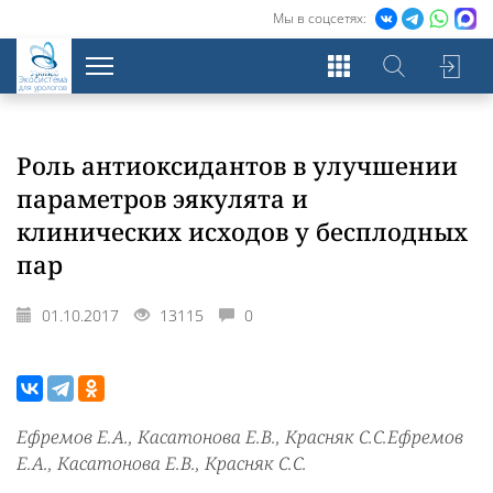
Мы в соцсетях:
Экосистема
для урологов
Роль антиоксидантов в улучшении
параметров эякулята и
клинических исходов у бесплодных
пар
01.10.2017
13115
0
Ефремов Е.А., Касатонова Е.В., Красняк С.С.Ефремов
Е.А., Касатонова Е.В., Красняк С.С.