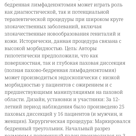
бедренная лимфаденэктомия может играть роль
как диагностической, так и потенциальной
терапевтической процедуры при широком круге
злокачественных заболеваний, включая
злокачественные новообразования гениталий и
кожи. Исторически, данная процедура связана с
высокой морбидностью. Цель: Авторы
гипотетически предположили, что как
поверхностная, так и глубокая паховая диссекция
(полная пахово-бедренная лимфаденэктомия)
может производиться эндоскопически с низкой
морбидностью у пациентов с ожирением и с
предшествующими манипуляциями на паховой
области. Дизайн, установки и участники: За 12-
летний период наблюдения было произведено 25
паховых диссекций у 16 пациентов (и мужчин, и
женщин). Хирургическая процедура: Маркировался
бедренный треугольник. Начальный разрез
размером с поперечный палец производился на 3