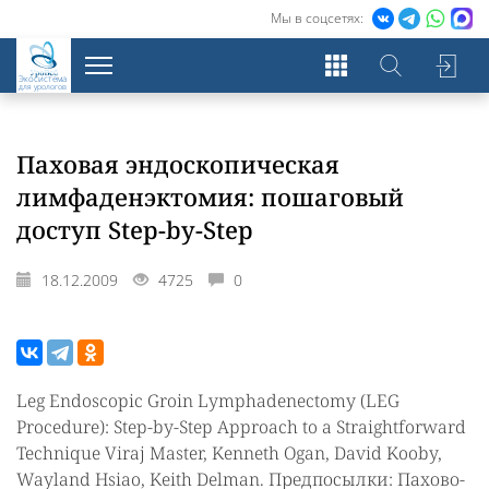
Мы в соцсетях:
Экосистема
для урологов
Паховая эндоскопическая
лимфаденэктомия: пошаговый
доступ Step-by-Step
18.12.2009
4725
0
Leg Endoscopic Groin Lymphadenectomy (LEG
Procedure): Step-by-Step Approach to a Straightforward
Technique Viraj Master, Kenneth Ogan, David Kooby,
Wayland Hsiao, Keith Delman. Предпосылки: Пахово-