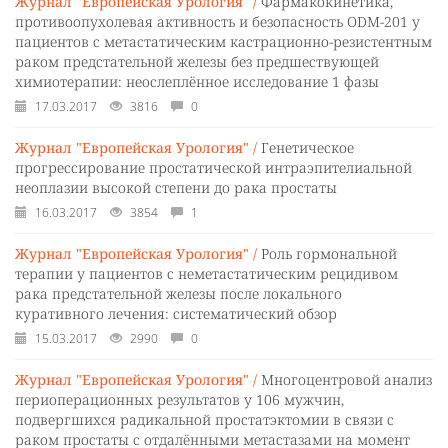
Журнал "Европейская Урология" /
Фармакокинетика,
противоопухолевая активность и безопасность ODM-201 у
пациентов с метастатическим кастрационно-резистентным
раком предстательной железы без предшествующей
химиотерапии: неослеплённое исследование 1 фазы
17.03.2017
3816
0
Журнал "Европейская Урология" /
Генетическое
прогрессирование простатической интраэпителиальной
неоплазии высокой степени до рака простаты
16.03.2017
3854
1
Журнал "Европейская Урология" /
Роль гормональной
терапии у пациентов с неметастатическим рецидивом
рака предстательной железы после локального
куративного лечения: систематический обзор
15.03.2017
2990
0
Журнал "Европейская Урология" /
Многоцентровой анализ
периоперационных результатов у 106 мужчин,
подвергшихся радикальной простатэктомии в связи с
раком простаты с отдалёнными метастазами на момент