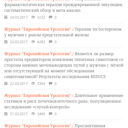
фармакологическая терапия преждевременной эякуляции:
систематический обзор и мета-анализ
24.03.2017
3232
0
Журнал "Европейская Урология" /
Терапия тестостероном
у мужчин с раком предстательной железы
23.03.2017
4283
0
Журнал "Европейская Урология" /
Является ли размер
простаты предиктором появления типичных симптомов со
стороны нижних мочевыводящих путей у мужчин с лёгкой
или отсутствующей на момент обследования
симптоматикой? Результаты исследования REDUCE
22.03.2017
3354
0
Журнал "Европейская Урология" /
Длительное применение
статинов и риск почечноклеточного рака: популяционное
исследование «случай-контроль»
21.03.2017
3469
0
Журнал "Европейская Урология" /
Проспективная