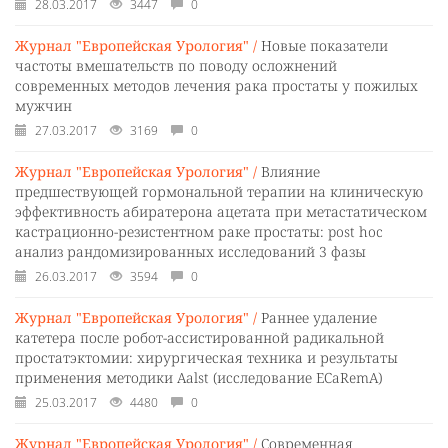
28.03.2017
3447
0
Журнал "Европейская Урология" /
Новые показатели
частоты вмешательств по поводу осложнений
современных методов лечения рака простаты у пожилых
мужчин
27.03.2017
3169
0
Журнал "Европейская Урология" /
Влияние
предшествующей гормональной терапии на клиническую
эффективность абиратерона ацетата при метастатическом
кастрационно-резистентном раке простаты: post hoc
анализ рандомизированных исследований 3 фазы
26.03.2017
3594
0
Журнал "Европейская Урология" /
Раннее удаление
катетера после робот-ассистированной радикальной
простатэктомии: хирургическая техника и результаты
применения методики Aalst (исследование ECaRemA)
25.03.2017
4480
0
Журнал "Европейская Урология" /
Современная