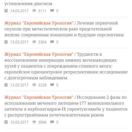
установления диагноза
14.03.2017
3111
0
Журнал "Европейская Урология" /
Лечение первичной
опухоли при метастатическом раке предстательной
железы: современные концепции и будущие перспективы
13.03.2017
3304
0
Журнал "Европейская Урология" /
Трудности в
восстановлении иннервации нижних мочевыводящих
путей у пациентов с повреждением спинного мозга:
европейское одноцентровое ретроспективное исследование
с долгосрочным наблюдением
12.03.2017
3228
0
Журнал "Европейская Урология" /
Исследование 2 фазы по
использованию меченого лютецием-177 моноклонального
антитела к карбоангидразе-IX гирентуксимаба у пациентов
с распространённым почечноклеточным раком
10.03.2017
3066
0