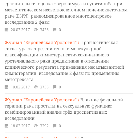
сравнительная оценка эверолимуса и сунитиниба при
метастатическом несветлоклеточном почечноклеточном
раке (ESPN): рандомизированное многоцентровое
исследование 2 фазы
20.03.2017
3436
0
Журнал "Европейская Урология" /
Прогностическая
сигнатура экспрессии генов в молекулярной
классификации химиотерапевтически-наивного
уротелиального рака предиктивна в отношении
клинического результата применения неоадъювантной
химиотерапии: исследование 2 фазы по применению
метотрексата
19.03.2017
3755
0
Журнал "Европейская Урология" /
Влияние фокальной
терапии рака простаты на сексуальную функцию:
комбинированный анализ трёх проспективных
исследований
18.03.2017
3292
0