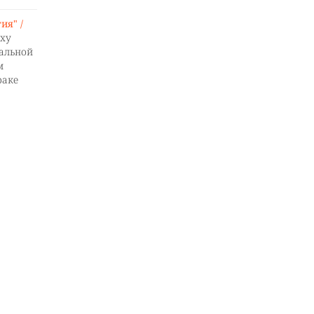
ия" /
оху
альной
м
раке