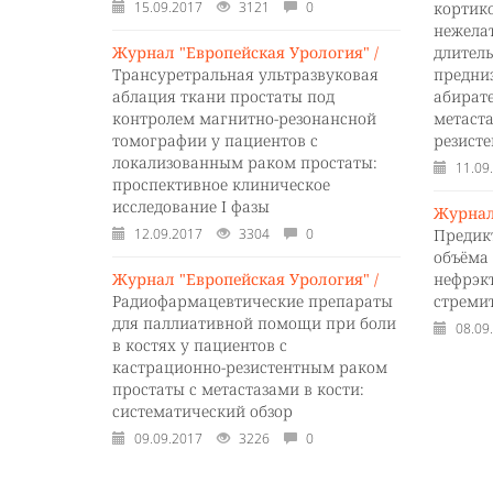
15.09.2017
3121
0
кортик
нежела
Журнал "Европейская Урология" /
длител
Трансуретральная ультразвуковая
предни
аблация ткани простаты под
абират
контролем магнитно-резонансной
метаст
томографии у пациентов с
резист
локализованным раком простаты:
11.09
проспективное клиническое
исследование I фазы
Журнал
12.09.2017
3304
0
Предик
объёма
Журнал "Европейская Урология" /
нефрэкт
Радиофармацевтические препараты
стреми
для паллиативной помощи при боли
08.09
в костях у пациентов с
кастрационно-резистентным раком
простаты с метастазами в кости:
систематический обзор
09.09.2017
3226
0