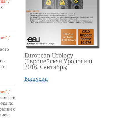
ия" /
ия
ия" /
евого
European Urology
(Европейская Урология)
та-
2016, Cентябрь;
и и
Выпуски
ия" /
енности
иям по
рапии с
пией: