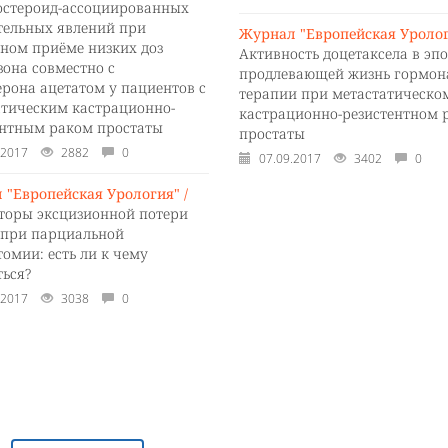
остероид-ассоциированных
тельных явлений при
Журнал "Европейская Уролог
ьном приёме низких доз
Активность доцетаксела в эп
зона совместно с
продлевающей жизнь гормон
ерона ацетатом у пациентов с
терапии при метастатическо
атическим кастрационно-
кастрационно-резистентном 
ентным раком простаты
простаты
.2017
2882
0
07.09.2017
3402
0
 "Европейская Урология" /
торы эксцизионной потери
 при парциальной
омии: есть ли к чему
ться?
.2017
3038
0