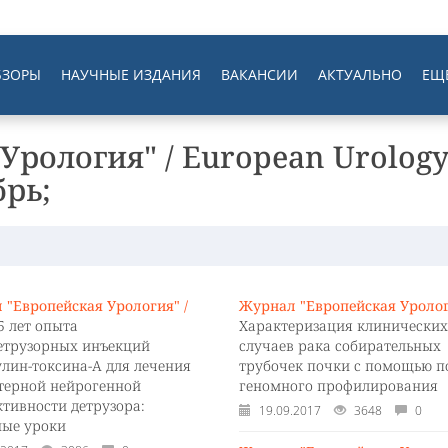
БЗОРЫ
НАУЧНЫЕ ИЗДАНИЯ
ВАКАНСИИ
АКТУАЛЬНО
ЕЩ
Урология" / European Urolog
брь;
 "Европейская Урология" /
Журнал "Европейская Уролог
5 лет опыта
Характеризация клинических
етрузорных инъекций
случаев рака собирательных
улин-токсина-А для лечения
трубочек почки с помощью п
терной нейрогенной
геномного профилирования
ктивности детрузора:
19.09.2017
3648
0
ные уроки