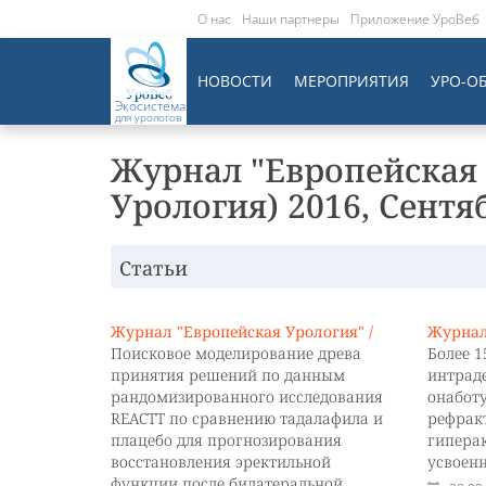
О нас
Наши партнеры
Приложение УроВеб
НОВОСТИ
МЕРОПРИЯТИЯ
УРО-О
Экосистема
для урологов
Журнал "Европейская 
Урология) 2016, Cентя
Статьи
Журнал "Европейская Урология" /
Журнал
Поисковое моделирование древа
Более 1
принятия решений по данным
интрад
рандомизированного исследования
онабот
REACTT по сравнению тадалафила и
рефрак
плацебо для прогнозирования
гипера
восстановления эректильной
усвоен
функции после билатеральной