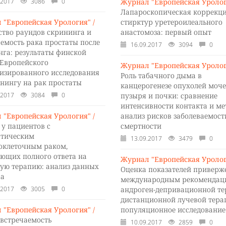
.2017
3086
0
Журнал "Европейская Уролог
Лапароскопическая коррекц
 "Европейская Урология" /
стирктур уретероилеального
ство раундов скрининга и
анастомоза: первый опыт
емость рака простаты после
16.09.2017
3094
0
нга: результаты финской
 Европейского
Журнал "Европейская Уролог
изированного исследования
Роль табачного дыма в
инингу на рак простаты
канцерогенезе опухолей моч
.2017
3084
0
пузыря и почки: сравнение
интенсивности контакта и ме
 "Европейская Урология" /
анализ рисков заболеваемост
 у пациентов с
смертности
атическим
13.09.2017
3479
0
оклеточным раком,
ающих полного ответа на
Журнал "Европейская Уролог
ную терапию: анализ данных
Оценка показателей приверж
ра
международным рекомендац
.2017
3005
0
андроген-депривационной те
дистанционной лучевой тера
 "Европейская Урология" /
популяционное исследование
 встречаемость
10.09.2017
2859
0