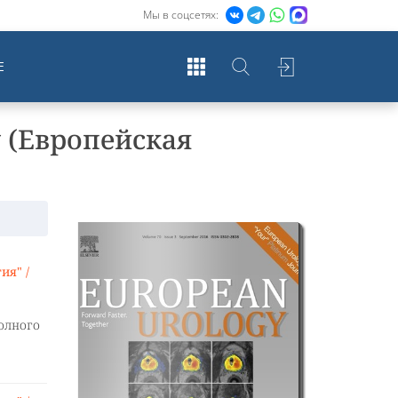
Мы в соцсетях:
Е
y (Европейская
ия" /
олного