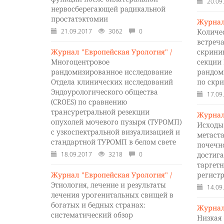
20.09
нервосберегающей радикальной
простатэктомии
Журнал
21.09.2017
3062
0
Количе
встреча
Журнал "Европейская Урология" /
скрини
Многоцентровое
секции
рандомизированное исследование
рандом
Отдела клинических исследований
по скр
Эндоурологического общества
17.09
(CROES) по сравнению
трансуретральной резекции
Журнал
опухолей мочевого пузыря (ТУРОМП)
Исходы
с узкоспектральной визуализацией и
метаст
стандартной ТУРОМП в белом свете
почечн
18.09.2017
3218
0
достиг
таргет
Журнал "Европейская Урология" /
регист
Этиология, лечение и результаты
14.09
лечения урогенитальных свищей в
богатых и бедных странах:
Журнал
систематический обзор
Низкая