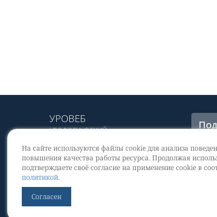
УРОВЕБ
Под
УРОЛОГИЧЕСКИЙ
рас
ИНФОРМАЦИОННЫЙ ПОРТАЛ
На сайте используются файлы cookie для анализа поведе
© 2002 - 2026
повышения качества работы ресурса. Продолжая использ
МЕДИАКИТ 2023
подтверждаете своё согласие на применение cookie в соо
Со
политикой
.
перс
Контакты
Согласен
По
Уров