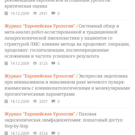
критическая оценка
19.12.2009
2931
0
Журнал "Европейская Урология" /
Системный обзор и
мета-анализ робот-ассистированной и традиционной
лапароскопической пиелопластики у пациентов со
стриктурой ЛМС: влияние метода на продолжит. операции,
продолжит. госпитализации, послеоперационные
осложнения и частота успешного результата
19.12.2009
3125
0
Журнал "Европейская Урология" /
Экспрессия эндотелина
при неинвазивном и инвазивном раке мочевого пузыря:
взаимосвязь с клиникопатологическими и молекулярными
прогностическими параметрами
18.12.2009
3207
0
Журнал "Европейская Урология" /
Паховая
эндоскопическая лимфаденэктомия: пошаговый доступ
Step-by-Step
18.12.2009
4724
0