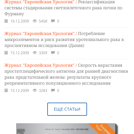
Журнал "Европейская Урология" /
Реклассификация
системы стадирования светлоклеточного рака почки по
Фурману
16.12.2009
5458
0
Журнал "Европейская Урология" /
Потребление
микроэлементов и риск развития уротелиального рака в
проспективном исследовании (Дания)
15.12.2009
3309
0
Журнал "Европейская Урология" /
Скорость нарастания
простатспецифического антигена для ранней диагностики
рака предстательной железы: результаты крупного
репрезентативного популяционного исследования
15.12.2009
3283
0
ЕЩЕ СТАТЬИ