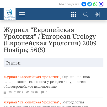
Мы в соцсетях:
Экосистема
для урологов
Журнал "Европейская
Урология" / European Urology
(Европейская Урология) 2009
Ноябрь; 56(5)
Статьи
Журнал "Европейская Урология" /
Оценка навыков
лапароскопического шва у резидентов урологии:
общеевропейское исследование
20.12.2009
3299
0
Журнал "Европейская Урология" /
Методология
рекомендаций европейской ассоциации урологов: