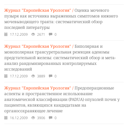
Журнал "Европейская Урология" /
Оценка мочевого
пузыря как источника выраженных симптомов нижнего
мочевыводящего тракта: систематический обзор
последней литературы
17.12.2009
2671
0
Журнал "Европейская Урология" /
Биполярная и
монополярная трансуретральная резекция аденомы
предстательной железы: систематический обзор и мета-
анализ рандомизированных контролируемых
исследований
17.12.2009
3889
0
Журнал "Европейская Урология" /
Предоперационные
аспекты и пространственное использование
анатомической классификации (PADUA) опухолей почек у
пациентов, являющихся кандидатами на
органосохраняющее лечение
16.12.2009
3906
0