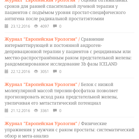
сроков для ранней спасительной лучевой терапии у
пациентов с подъёмом уровня простат-специфического
антигена после радикальной простатэктомии
23.12.2016
4097
0
Журнал "Европейская Урология" /
Сравнение
интермиттирующей и постоянной андроген-
депривационной терапии у пациентов с рецидивным или
местно-распространённым раком предстательной железы:
рандомизированное исследование 3b фазы ICELAND
22.12.2016
3051
0
Журнал "Европейская Урология" /
Белок с низкой
молекулярной массой тирозин-фосфатаза позволяет
прогнозировать исход рака предстательной железы,
увеличивая его метастатический потенциал
21.12.2016
3361
0
Журнал "Европейская Урология" /
Физические
упражнения у мужчин с раком простаты: систематический
обзор и мета-анализ