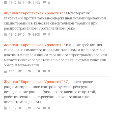
16.12.2016
3493
0
Журнал "Европейская Урология" /
Монотерапия
таксанами против таксан-содержащей комбинированной
химиотерапии в качестве спасительной терапии при
распространённом уротелиальном раке
15.12.2016
3308
0
Журнал "Европейская Урология" /
Влияние добавления
таксанов к химиотерапии гемцитабином и препаратами
платины в первой линии терапии распространённого или
метастатического уротелиального рака: систематический
обзор и мета-анализ
14.12.2016
3518
0
Журнал "Европейская Урология" /
Одноцентровое
рандомизированное контролируемое трёхгрупповое
исследование ранней фазы по сравнению открытой,
роботической и лапароскопической радикальной
цистэктомии (CORAL)
13.12.2016
3074
0