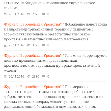
активное наблюдение и немедленное хирургическое
лечение
28.11.2016
2976
0
Журнал "Европейская Урология" /
Добавление доцетаксела
к андроген-депривационной терапии у пациентов с
гормоночувствительным метастатическим раком
простаты: систематический обзор и мета-анализ
27.11.2016
3278
0
Журнал "Европейская Урология" /
Геномика коррелирует с
недавно предложенными градационными
прогностическими группами при раке предстательной
железы
26.11.2016
2830
0
Журнал "Европейская Урология" /
Теломеразная
активность и длина теломер в стволоподобных клетках
доброкачественной гиперплазии простаты человека и их
клетках-потомках подразумевает существование
раздельных линий базальных и люминальных клеток