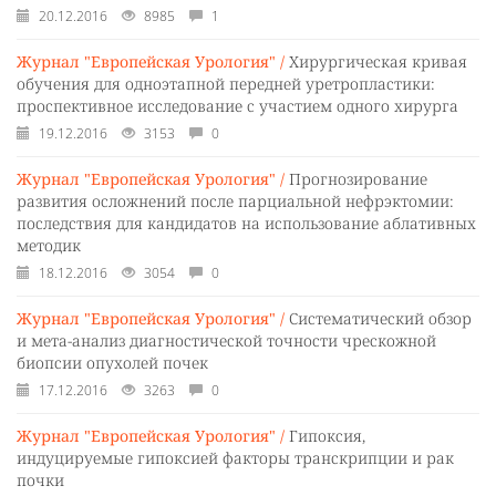
20.12.2016
8985
1
Журнал "Европейская Урология" /
Хирургическая кривая
обучения для одноэтапной передней уретропластики:
проспективное исследование с участием одного хирурга
19.12.2016
3153
0
Журнал "Европейская Урология" /
Прогнозирование
развития осложнений после парциальной нефрэктомии:
последствия для кандидатов на использование аблативных
методик
18.12.2016
3054
0
Журнал "Европейская Урология" /
Систематический обзор
и мета-анализ диагностической точности чрескожной
биопсии опухолей почек
17.12.2016
3263
0
Журнал "Европейская Урология" /
Гипоксия,
индуцируемые гипоксией факторы транскрипции и рак
почки