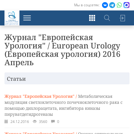
Мы в соцсетях:
Экосистема
для урологов
Журнал "Европейская
Урология" / European Urology
(Европейская урология) 2016
Апрель
Статьи
Журнал "Европейская Урология" /
Метаболическая
модуляция светлоклеточного почечноклеточного рака с
помощью дихлорацетата, ингибитора киназы
пируватдегидрогеназы
24.12.2016
3560
0
Журнал "Европейская Урология" /
Оценка оптимальных