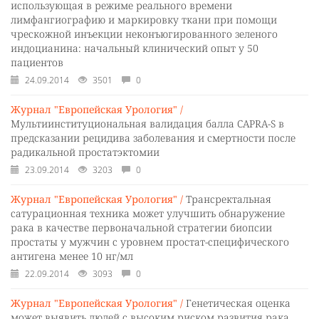
использующая в режиме реального времени
лимфангиографию и маркировку ткани при помощи
чрескожной инъекции неконъюгированного зеленого
индоцианина: начальный клинический опыт у 50
пациентов
24.09.2014
3501
0
Журнал "Европейская Урология" /
Мультиинституциональная валидация балла CAPRA-S в
предсказании рецидива заболевания и смертности после
радикальной простатэктомии
23.09.2014
3203
0
Журнал "Европейская Урология" /
Трансректальная
сатурационная техника может улучшить обнаружение
рака в качестве первоначальной стратегии биопсии
простаты у мужчин с уровнем простат-специфического
антигена менее 10 нг/мл
22.09.2014
3093
0
Журнал "Европейская Урология" /
Генетическая оценка
может выявить людей с высоким риском развития рака