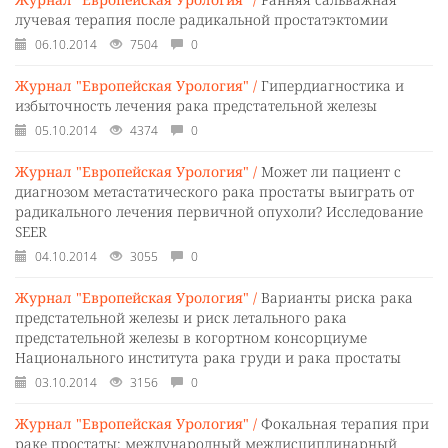
лучевая терапия после радикальной простатэктомии
06.10.2014
7504
0
Журнал "Европейская Урология" /
Гипердиагностика и
избыточность лечения рака предстательной железы
05.10.2014
4374
0
Журнал "Европейская Урология" /
Может ли пациент с
диагнозом метастатического рака простаты выиграть от
радикального лечения первичной опухоли? Исследование
SEER
04.10.2014
3055
0
Журнал "Европейская Урология" /
Варианты риска рака
предстательной железы и риск летального рака
предстательной железы в когортном консорциуме
Национального института рака груди и рака простаты
03.10.2014
3156
0
Журнал "Европейская Урология" /
Фокальная терапия при
раке простаты: международный междисциплинарный