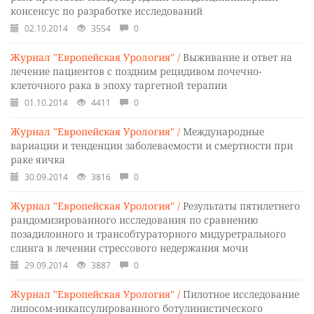
консенсус по разработке исследований
02.10.2014
3554
0
Журнал "Европейская Урология" /
Выживание и ответ на
лечение пациентов с поздним рецидивом почечно-
клеточного рака в эпоху таргетной терапии
01.10.2014
4411
0
Журнал "Европейская Урология" /
Международные
вариации и тенденции заболеваемости и смертности при
раке яичка
30.09.2014
3816
0
Журнал "Европейская Урология" /
Результаты пятилетнего
рандомизированного исследования по сравнению
позадилонного и трансобтураторного мидуретрального
слинга в лечении стрессового недержания мочи
29.09.2014
3887
0
Журнал "Европейская Урология" /
Пилотное исследование
липосом-инкапсулированного ботулинистического