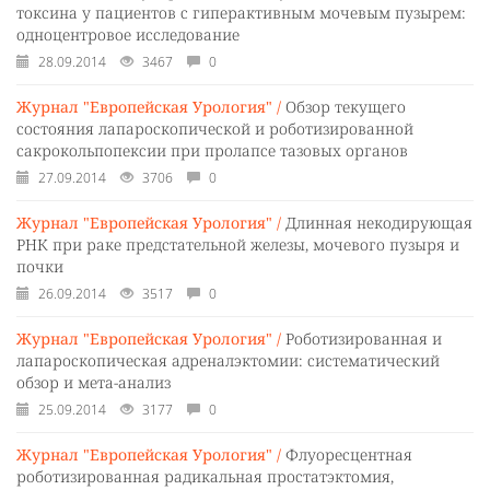
токсина у пациентов с гиперактивным мочевым пузырем:
одноцентровое исследование
28.09.2014
3467
0
Журнал "Европейская Урология" /
Обзор текущего
состояния лапароскопической и роботизированной
сакрокольпопексии при пролапсе тазовых органов
27.09.2014
3706
0
Журнал "Европейская Урология" /
Длинная некодирующая
РНК при раке предстательной железы, мочевого пузыря и
почки
26.09.2014
3517
0
Журнал "Европейская Урология" /
Роботизированная и
лапароскопическая адреналэктомии: систематический
обзор и мета-анализ
25.09.2014
3177
0
Журнал "Европейская Урология" /
Флуоресцентная
роботизированная радикальная простатэктомия,