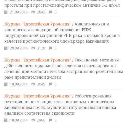
простаты при простат-специфическом антигене 1-3 нг/мл
21.09.2014
2842
0
Журнал "Европейская Урология" /
Аналитическая и
клиническая валидация обнаружения РПЖ-
индуцированной матричной РНК рака в цельной крови в
качестве прогностического биомаркера выживания
20.09.2014
3120
0
Журнал "Европейская Урология" /
Таксановый механизм
действия: потенциальные последствия секвенсирования
лечения при метастатическом кастрационно-резистентном
раке предстательной железы
19.09.2014
3045
0
Журнал "Европейская Урология" /
Роботизированная
резекция почки у пациентов с исходным хроническим
заболеванием почек: мультиинституциональная оценка
анализом соответствия склонности
18.09.2014
2966
0