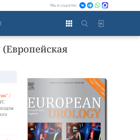
Мы в соцсетях:
Е
y (Европейская
ия" /
YC
сходом
ого