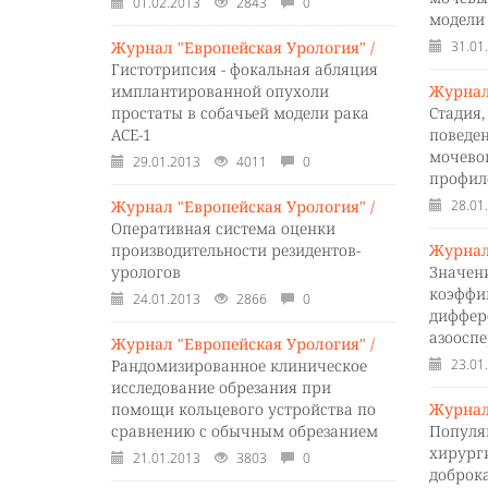
01.02.2013
2843
0
модели
Журнал "Европейская Урология" /
31.01
Гистотрипсия - фокальная абляция
имплантированной опухоли
Журнал
простаты в собачьей модели рака
Стадия,
ACE-1
поведе
мочево
29.01.2013
4011
0
профил
Журнал "Европейская Урология" /
28.01
Оперативная система оценки
производительности резидентов-
Журнал
урологов
Значен
коэффи
24.01.2013
2866
0
диффер
азоосп
Журнал "Европейская Урология" /
Рандомизированное клиническое
23.01
исследование обрезания при
помощи кольцевого устройства по
Журнал
сравнению с обычным обрезанием
Популя
хирург
21.01.2013
3803
0
доброк