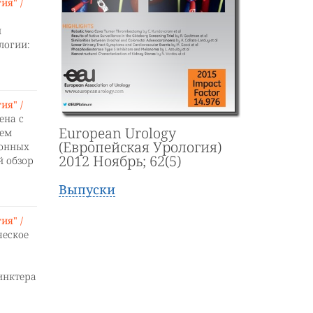
ия" /
и
логии:
ия" /
ена с
European Urology
ием
(Европейская Урология)
ионных
2012 Ноябрь; 62(5)
й обзор
Выпуски
ия" /
ческое
инктера