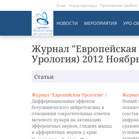
О нас
Наши партнеры
Приложение УроВеб
НОВОСТИ
МЕРОПРИЯТИЯ
УРО-О
Экосистема
для урологов
Журнал "Европейская 
Урология) 2012 Ноябрь
Статьи
Журнал "Европейская Урология" /
Журнал
Дифференциальные эффекты
Новый 
ботулинического нейротоксина в
лохано
отношении сократительных ответов
соусть
мочевого пузыря на активацию
инфрак
эфферентных нервов, гладких мышц
сравне
и афферентных нервов у крыс
услови
мочевы