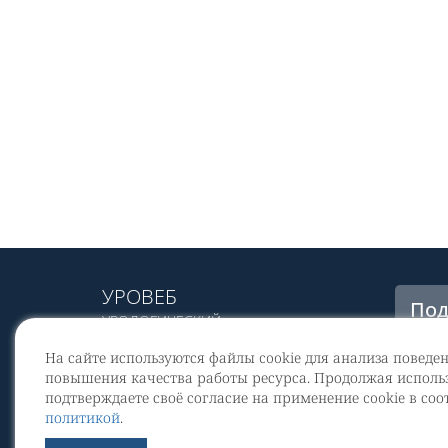
УРОВЕБ
Под
УРОЛОГИЧЕСКИЙ
рас
ИНФОРМАЦИОННЫЙ ПОРТАЛ
На сайте используются файлы cookie для анализа поведе
© 2002 - 2026
повышения качества работы ресурса. Продолжая использ
МЕДИАКИТ 2023
подтверждаете своё согласие на применение cookie в соо
Со
политикой
.
перс
Контакты