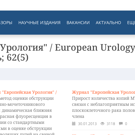
БЗОРЫ
НАУЧНЫЕ ИЗДАНИЯ
ВАКАНСИИ
АКТУАЛЬНО
ЕЩ
Урология" / European Urolog
; 62(5)
 "Европейская Урология" /
Журнал "Европейская Уролог
метод оценки обструкции
Прирост количества копий M
чно-мочеточникового
связан с неблагоприятным и
я: динамическая ближняя
плоскоклеточного рака полов
расная флуоресценция в
члена
нии со стандартными
30.01.2013
3118
0
ями в оценке обструкции
водящих путей на свиной