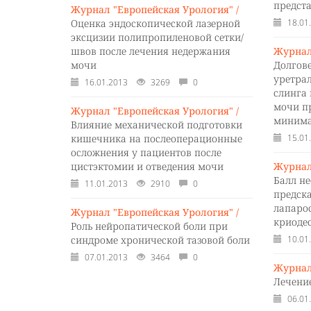
предст
Журнал "Европейская Урология" /
Оценка эндоскопической лазерной
18.01
эксцизии полипропиленовой сетки/
швов после лечения недержания
Журнал
мочи
Долгов
уретра
16.01.2013
3269
0
слинга
мочи п
Журнал "Европейская Урология" /
минима
Влияние механической подготовки
кишечника на послеоперационные
15.01
осложнения у пациентов после
цистэктомии и отведения мочи
Журнал
Балл не
11.01.2013
2910
0
предск
лапаро
Журнал "Европейская Урология" /
криоде
Роль нейропатической боли при
синдроме хронической тазовой боли
10.01
07.01.2013
3464
0
Журнал
Лечени
06.01