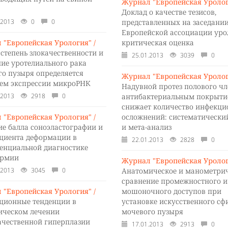
Журнал "Европейская Уролог
Доклад о качестве тезисов,
.2013
0
0
представленных на заседани
Европейской ассоциации уро
 "Европейская Урология" /
критическая оценка
 степень злокачественности и
25.01.2013
3039
0
ние уротелиального рака
го пузыря определяется
Журнал "Европейская Уролог
ем экспрессии микроРНК
Надувной протез полового чл
.2013
2918
0
антибактериальным покрыт
снижает количество инфекц
 "Европейская Урология" /
осложнений: систематически
ие балла соноэластографии и
и мета-анализ
циента деформации в
22.01.2013
2828
0
енциальной диагностике
ермии
Журнал "Европейская Уролог
.2013
3045
0
Анатомическое и манометри
сравнение промежностного и
 "Европейская Урология" /
мошоночного доступов при
ционные тенденции в
установке искусственного сф
ическом лечении
мочевого пузыря
ачественной гиперплазии
17.01.2013
2913
0