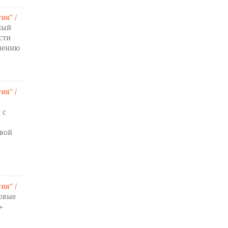
ия" /
ный
сти
мнению
ия" /
 с
вой
ия" /
зовые
-