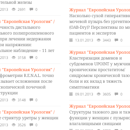
ательной железы
.2013
2691
0
Журнал "Европейская Уролог
Насколько сухой гиперактив
 "Европейская Урология" /
мочевой пузырь без ургентно
ечность дистального
(OAB-Dry)? Перспективы по 
льного полипропиленового
пациентов и экспертов
 при лечении недержания
13.01.2013
3443
0
ри напряжении:
льное наблюдение – 11 лет
Журнал "Европейская Уролог
.2013
3158
0
Кластеризация доменов и
субдоменов UPOINT у мужчин
 "Европейская Урология" /
хроническим простатитом/
фрометрии R.E.N.A.L. точно
синдромом хронической тазо
азывает осложнения после
боли и их вклад в тяжесть
скопической почечной
симптоматики
струкции
09.01.2013
3605
0
.2013
3148
0
Журнал "Европейская Уролог
 "Европейская Урология" /
Структуры тазового дна и та
е стриктур уретры у женщин
функции у женщин с пузырно
влагалищными свищами
.2013
3526
0