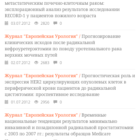
метастатическим почечно-клеточным раком:
эксплорационный анализ результатов исследовании
RECORD-1 у пациентов пожилого возраста
03.07.2012
2820
0
Журнал "Европейская Урология" /
Прогнозирование
клинических исходов после радикальной
нефроуретерэктомии по поводу уротелиального рака
верхних мочевых путей
02.07.2012
2683
0
Журнал "Европейская Урология" /
Прогностическая роль и
экспрессия HER2 циркулирующих опухолевых клеток в
периферической крови пациентов до радикальной
цистэктомии: проспективное исследование
01.07.2012
2956
0
Журнал "Европейская Урология" /
Временные
национальные тенденции результатов минимально
инвазивной и позадилонной радикальной простатэктомии
с 2003 по 2007 гг.: результаты образцов Medicare