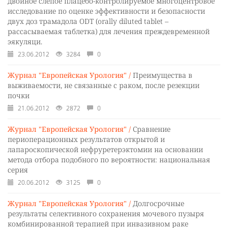
двойное слепое плацебо-контролируемое многоцентровое
исследование по оценке эффективности и безопасности
двух доз трамадола ODT (orally diluted tablet –
рассасываемая таблетка) для лечения преждевременной
эякуляци.
23.06.2012
3284
0
Журнал "Европейская Урология" /
Преимущества в
выживаемости, не связанные с раком, после резекции
почки
21.06.2012
2872
0
Журнал "Европейская Урология" /
Сравнение
периоперационных результатов открытой и
лапароскопической нефруретерэктомии на основании
метода отбора подобного по вероятности: национальная
серия
20.06.2012
3125
0
Журнал "Европейская Урология" /
Долгосрочные
результаты селективного сохранения мочевого пузыря
комбинированной терапией при инвазивном раке