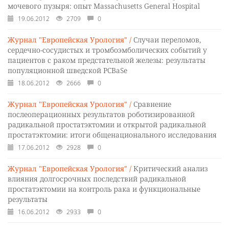
мочевого пузыря: опыт Massachusetts General Hospital
19.06.2012
2709
0
Журнал "Европейская Урология" /
Случаи переломов,
сердечно-сосудистых и тромбоэмболических событий у
пациентов с раком предстательной железы: результаты
популяционной шведской PCBaSe
18.06.2012
2666
0
Журнал "Европейская Урология" /
Сравнение
послеоперационных результатов роботизированной
радикальной простатэктомии и открытой радикальной
простатэктомии: итоги общенационального исследования
17.06.2012
2928
0
Журнал "Европейская Урология" /
Критический анализ
влияния долгосрочных последствий радикальной
простатэктомии на контроль рака и функциональные
результаты
16.06.2012
2933
0